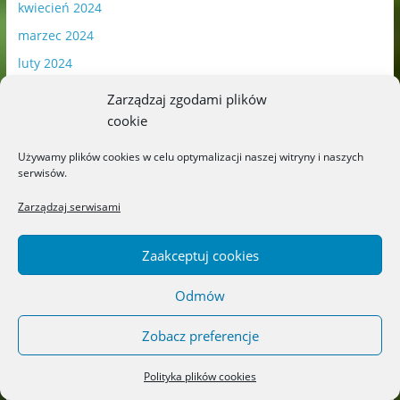
kwiecień 2024
marzec 2024
luty 2024
styczeń 2024
Zarządzaj zgodami plików
grudzień 2023
cookie
listopad 2023
Używamy plików cookies w celu optymalizacji naszej witryny i naszych
serwisów.
październik 2023
wrzesień 2023
Zarządzaj serwisami
sierpień 2023
Zaakceptuj cookies
lipiec 2023
czerwiec 2023
Odmów
maj 2023
Zobacz preferencje
kwiecień 2023
marzec 2023
Polityka plików cookies
luty 2023