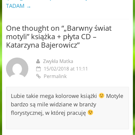
TADAM
→
One thought on “
„Barwny świat
motyli” książka + płyta CD –
Katarzyna Bajerowicz
”
Zwykła Matka
15/02/2018 at 11:11
Permalink
Lubie takie mega kolorowe książki
Motyle
bardzo są mile widziane w branży
florystycznej, w której pracuję