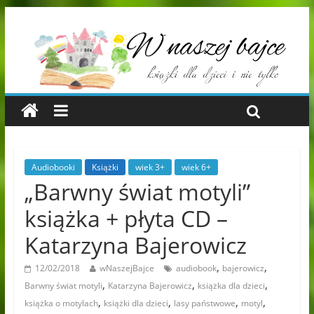
Audiobooki
Książki
wiek 3+
wiek 6+
„Barwny świat motyli”
książka + płyta CD –
Katarzyna Bajerowicz
,
,
12/02/2018
wNaszejBajce
audiobook
bajerowicz
,
,
,
Barwny świat motyli
Katarzyna Bajerowicz
książka dla dzieci
,
,
,
,
książka o motylach
książki dla dzieci
lasy państwowe
motyl