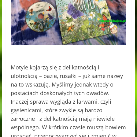
Motyle kojarzą się z delikatnością i
ulotnością – pazie, rusałki – już same nazwy
na to wskazują. Myślimy jednak wtedy o
postaciach doskonałych tych owadów.
Inaczej sprawa wygląda z larwami, czyli
gąsienicami, które zwykle są bardzo
żarłoczne i z delikatnością mają niewiele
wspólnego. W krótkim czasie muszą bowiem
urosnąć, przepoczwarczyć się i zmienić w