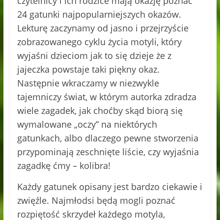
czytelnicy i ich rodzice mają okazję poznać
24 gatunki najpopularniejszych okazów.
Lekturę zaczynamy od jasno i przejrzyście
zobrazowanego cyklu życia motyli, który
wyjaśni dzieciom jak to się dzieje że z
jajeczka powstaje taki piękny okaz.
Następnie wkraczamy w niezwykle
tajemniczy świat, w którym autorka zdradza
wiele zagadek, jak choćby skąd biorą się
wymalowane „oczy” na niektórych
gatunkach, albo dlaczego pewne stworzenia
przypominają zeschnięte liście, czy wyjaśnia
zagadkę ćmy – kolibra!
Każdy gatunek opisany jest bardzo ciekawie i
zwięźle. Najmłodsi będą mogli poznać
rozpiętość skrzydeł każdego motyla,