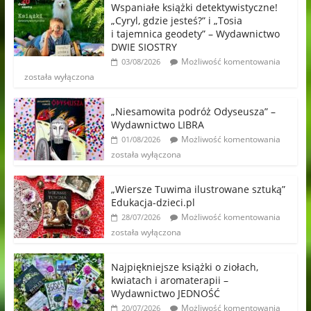
Wspaniałe książki detektywistyczne!
„Cyryl, gdzie jesteś?” i „Tosia
i tajemnica geodety” – Wydawnictwo
DWIE SIOSTRY
Możliwość komentowania
03/08/2026
została wyłączona
„Niesamowita podróż Odyseusza” –
Wydawnictwo LIBRA
Możliwość komentowania
01/08/2026
została wyłączona
„Wiersze Tuwima ilustrowane sztuką”
Edukacja-dzieci.pl
Możliwość komentowania
28/07/2026
została wyłączona
Najpiękniejsze książki o ziołach,
kwiatach i aromaterapii –
Wydawnictwo JEDNOŚĆ
Możliwość komentowania
20/07/2026