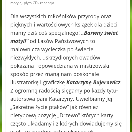
,
,
motyle
płyta CD
recenzja
Dla wszystkich miłośników przyrody oraz
pięknych i wartościowych książek dla dzieci
mamy dziś coś specjalnego!
„Barwny świat
motyli”
od Lasów Państwowych to
malownicza wycieczka po świecie
niezwykłych, uskrzydlonych owadów
pokazana i opowiedziana w mistrzowski
sposób przez znaną nam doskonale
ilustratorkę i graficzkę
Katarzynę Bajerowicz
.
Z ogromną radością sięgamy po każdy tytuł
autorstwa pani Katarzyny. Uwielbiamy Jej
„Sekretne życie ptaków” jak również
nietypową pozycję „Drzewo” których karty
często układamy i z których dowiadujemy się
wielu przyrodniczych ciekawostek.