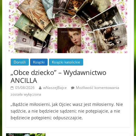
Dorośli
Książki
Książki katolickie
„Obce dziecko” – Wydawnictwo
ANCILLA
05/08/2026
wNaszejBajce
Możliwość komentowania
została wyłączona
„Bądźcie miłosierni, jak Ojciec wasz jest miłosierny. Nie
sądźcie, a nie będziecie sądzeni; nie potępiajcie, a nie
będziecie potępieni; odpuszczajcie,