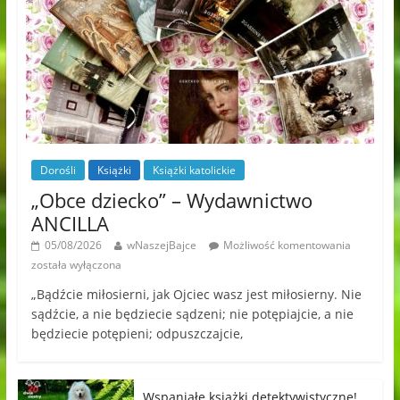
Dorośli
Książki
Książki katolickie
„Obce dziecko” – Wydawnictwo
ANCILLA
05/08/2026
wNaszejBajce
Możliwość komentowania
została wyłączona
„Bądźcie miłosierni, jak Ojciec wasz jest miłosierny. Nie
sądźcie, a nie będziecie sądzeni; nie potępiajcie, a nie
będziecie potępieni; odpuszczajcie,
Wspaniałe książki detektywistyczne!