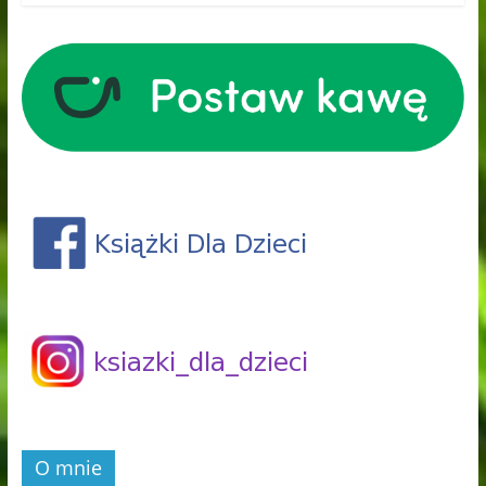
O mnie