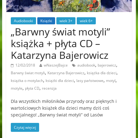
Audiobooki
Książki
wiek 3+
wiek 6+
„Barwny świat motyli”
książka + płyta CD –
Katarzyna Bajerowicz
,
,
12/02/2018
wNaszejBajce
audiobook
bajerowicz
,
,
,
Barwny świat motyli
Katarzyna Bajerowicz
książka dla dzieci
,
,
,
,
książka o motylach
książki dla dzieci
lasy państwowe
motyl
,
,
motyle
płyta CD
recenzja
Dla wszystkich miłośników przyrody oraz pięknych i
wartościowych książek dla dzieci mamy dziś coś
specjalnego! „Barwny świat motyli” od Lasów
Czytaj więcej