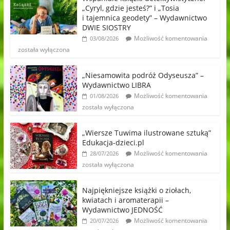
„Cyryl, gdzie jesteś?” i „Tosia
i tajemnica geodety” – Wydawnictwo
DWIE SIOSTRY
Możliwość komentowania
03/08/2026
została wyłączona
„Niesamowita podróż Odyseusza” –
Wydawnictwo LIBRA
Możliwość komentowania
01/08/2026
została wyłączona
„Wiersze Tuwima ilustrowane sztuką”
Edukacja-dzieci.pl
Możliwość komentowania
28/07/2026
została wyłączona
Najpiękniejsze książki o ziołach,
kwiatach i aromaterapii –
Wydawnictwo JEDNOŚĆ
Możliwość komentowania
20/07/2026