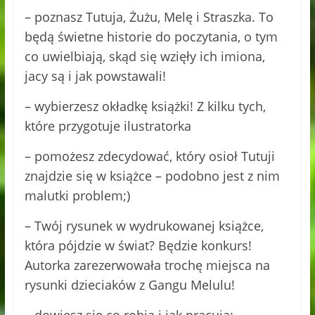
– poznasz Tutuja, Żużu, Melę i Straszka. To
będą świetne historie do poczytania, o tym
co uwielbiają, skąd się wzięły ich imiona,
jacy są i jak powstawali!
– wybierzesz okładkę książki! Z kilku tych,
które przygotuje ilustratorka
– pomożesz zdecydować, który osioł Tutuji
znajdzie się w książce – podobno jest z nim
malutki problem;)
– Twój rysunek w wydrukowanej książce,
która pójdzie w świat? Będzie konkurs!
Autorka zarezerwowała trochę miejsca na
rysunki dzieciaków z Gangu Melulu!
– dowiesz się co robią i jak pracują: