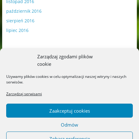
listopad 2016
październik 2016
sierpień 2016
lipiec 2016
Zarządzaj zgodami plików
cookie
Publikowane materiały zawierają płatną promocję.
Używamy plików cookies w celu optymalizacji naszej witryny i naszych
serwisów.
Polityka plików cookies
-
Polityka prywatności
Zarządzaj serwisami
Zaakceptuj cookies
Odmów
Copyright © 2026
Blog o książkach dla dzieci i młodzieży –
recenzje i rekomendacje
. All rights reserved.
Zobacz preferencje