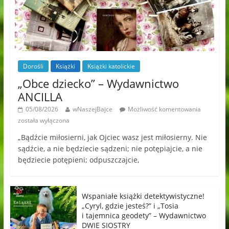
Dorośli
Książki
Książki katolickie
„Obce dziecko” – Wydawnictwo
ANCILLA
05/08/2026
wNaszejBajce
Możliwość komentowania
została wyłączona
„Bądźcie miłosierni, jak Ojciec wasz jest miłosierny. Nie
sądźcie, a nie będziecie sądzeni; nie potępiajcie, a nie
będziecie potępieni; odpuszczajcie,
Wspaniałe książki detektywistyczne!
„Cyryl, gdzie jesteś?” i „Tosia
i tajemnica geodety” – Wydawnictwo
DWIE SIOSTRY