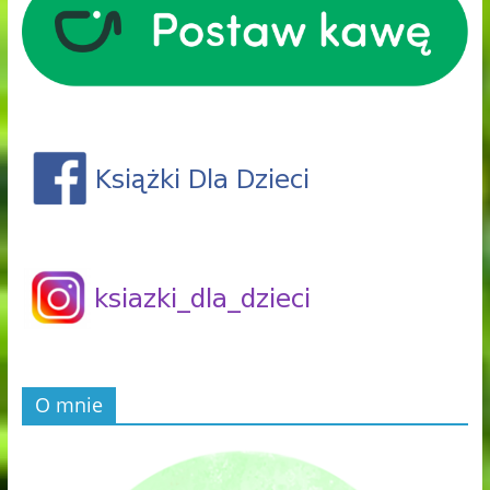
O mnie