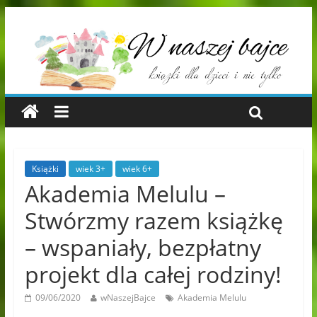
Książki
wiek 3+
wiek 6+
Akademia Melulu –
Stwórzmy razem książkę
– wspaniały, bezpłatny
projekt dla całej rodziny!
09/06/2020
wNaszejBajce
Akademia Melulu