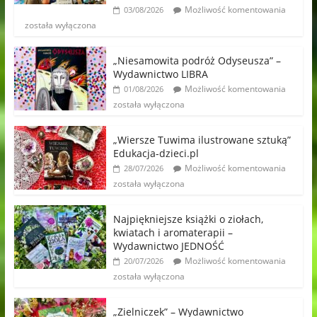
Możliwość komentowania
03/08/2026
została wyłączona
„Niesamowita podróż Odyseusza” –
Wydawnictwo LIBRA
Możliwość komentowania
01/08/2026
została wyłączona
„Wiersze Tuwima ilustrowane sztuką”
Edukacja-dzieci.pl
Możliwość komentowania
28/07/2026
została wyłączona
Najpiękniejsze książki o ziołach,
kwiatach i aromaterapii –
Wydawnictwo JEDNOŚĆ
Możliwość komentowania
20/07/2026
została wyłączona
„Zielniczek” – Wydawnictwo