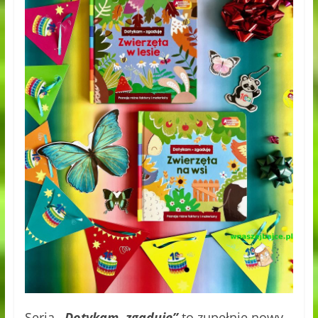
Seria
„Dotykam, zgaduję”
to zupełnie nowy