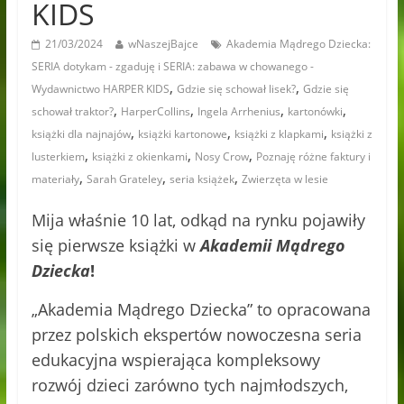
KIDS
21/03/2024
wNaszejBajce
Akademia Mądrego Dziecka:
SERIA dotykam - zgaduję i SERIA: zabawa w chowanego -
,
,
Wydawnictwo HARPER KIDS
Gdzie się schował lisek?
Gdzie się
,
,
,
,
schował traktor?
HarperCollins
Ingela Arrhenius
kartonówki
,
,
,
książki dla najnajów
książki kartonowe
książki z klapkami
książki z
,
,
,
lusterkiem
książki z okienkami
Nosy Crow
Poznaję różne faktury i
,
,
,
materiały
Sarah Grateley
seria książek
Zwierzęta w lesie
Mija właśnie 10 lat, odkąd na rynku pojawiły
się pierwsze książki w
Akademii Mądrego
Dziecka
!
„Akademia Mądrego Dziecka” to opracowana
przez polskich ekspertów nowoczesna seria
edukacyjna wspierająca kompleksowy
rozwój dzieci zarówno tych najmłodszych,