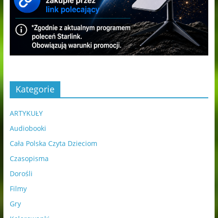
Kategorie
ARTYKUŁY
Audiobooki
Cała Polska Czyta Dzieciom
Czasopisma
Dorośli
Filmy
Gry