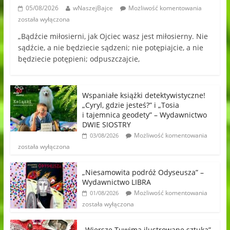
05/08/2026
wNaszejBajce
Możliwość komentowania
została wyłączona
„Bądźcie miłosierni, jak Ojciec wasz jest miłosierny. Nie
sądźcie, a nie będziecie sądzeni; nie potępiajcie, a nie
będziecie potępieni; odpuszczajcie,
Wspaniałe książki detektywistyczne!
„Cyryl, gdzie jesteś?” i „Tosia
i tajemnica geodety” – Wydawnictwo
DWIE SIOSTRY
Możliwość komentowania
03/08/2026
została wyłączona
„Niesamowita podróż Odyseusza” –
Wydawnictwo LIBRA
Możliwość komentowania
01/08/2026
została wyłączona
„Wiersze Tuwima ilustrowane sztuką”