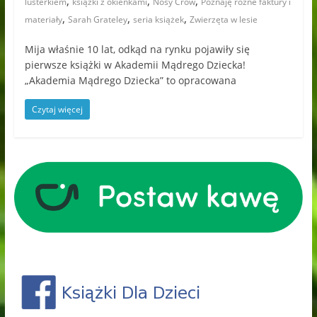
,
,
,
lusterkiem
książki z okienkami
Nosy Crow
Poznaję różne faktury i
,
,
,
materiały
Sarah Grateley
seria książek
Zwierzęta w lesie
Mija właśnie 10 lat, odkąd na rynku pojawiły się
pierwsze książki w Akademii Mądrego Dziecka!
„Akademia Mądrego Dziecka” to opracowana
Czytaj więcej