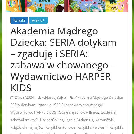
Książki
wiek 0+
Akademia Mądrego
Dziecka: SERIA dotykam
– zgaduję i SERIA:
zabawa w chowanego –
Wydawnictwo HARPER
KIDS
21/03/2024
wNaszejBajce
Akademia Mądrego Dziecka:
SERIA dotykam - zgaduję i SERIA: zabawa w chowanego -
,
,
Wydawnictwo HARPER KIDS
Gdzie się schował lisek?
Gdzie się
,
,
,
,
schował traktor?
HarperCollins
Ingela Arrhenius
kartonówki
,
,
,
książki dla najnajów
książki kartonowe
książki z klapkami
książki z