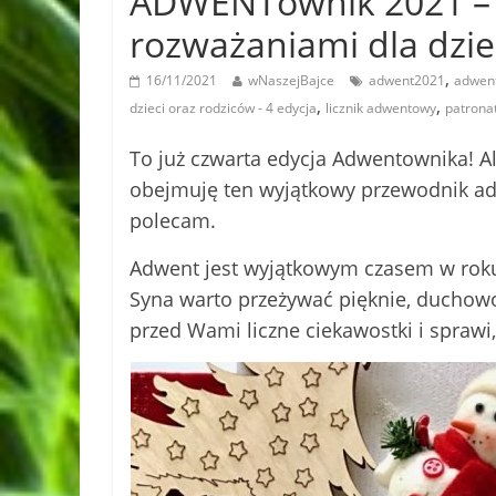
ADWENTownik 2021 – 
rozważaniami dla dziec
,
16/11/2021
wNaszejBajce
adwent2021
adwent
,
,
dzieci oraz rodziców - 4 edycja
licznik adwentowy
patrona
To już czwarta edycja Adwentownika! Al
obejmuję ten wyjątkowy przewodnik a
polecam.
Adwent jest wyjątkowym czasem w roku
Syna warto przeżywać pięknie, duchowo
przed Wami liczne ciekawostki i sprawi