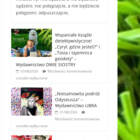
sądzeni; nie potępiajcie, a nie będziecie
potępieni; odpuszczajcie,
Wspaniałe książki
detektywistyczne!
„Cyryl, gdzie jesteś?” i
„Tosia i tajemnica
geodety” –
Wydawnictwo DWIE SIOSTRY
Możliwość komentowania
03/08/2026
została wyłączona
„Niesamowita podróż
Odyseusza” –
Wydawnictwo LIBRA
01/08/2026
Możliwość komentowania
została wyłączona