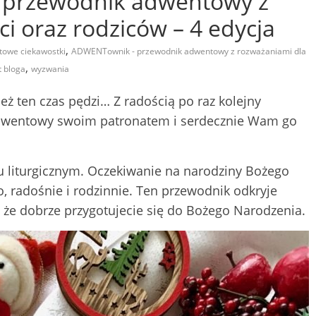
przewodnik adwentowy z
i oraz rodziców – 4 edycja
,
owe ciekawostki
ADWENTownik - przewodnik adwentowy z rozważaniami dla
,
t bloga
wyzwania
eż ten czas pędzi… Z radością po raz kolejny
dwentowy swoim patronatem i serdecznie Wam go
 liturgicznym. Oczekiwanie na narodziny Bożego
, radośnie i rodzinnie. Ten przewodnik odkryje
, że dobrze przygotujecie się do Bożego Narodzenia.