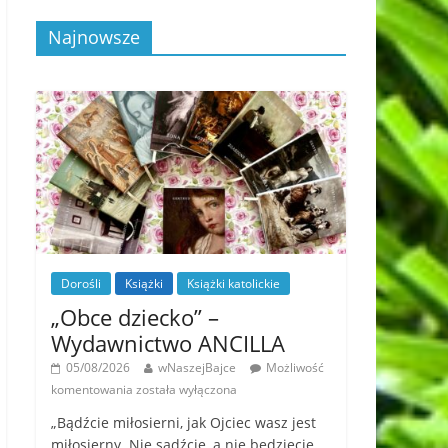
Najnowsze
Dorośli
Książki
Książki katolickie
„Obce dziecko” –
Wydawnictwo ANCILLA
05/08/2026
wNaszejBajce
Możliwość
komentowania
została wyłączona
„Bądźcie miłosierni, jak Ojciec wasz jest
miłosierny. Nie sądźcie, a nie będziecie