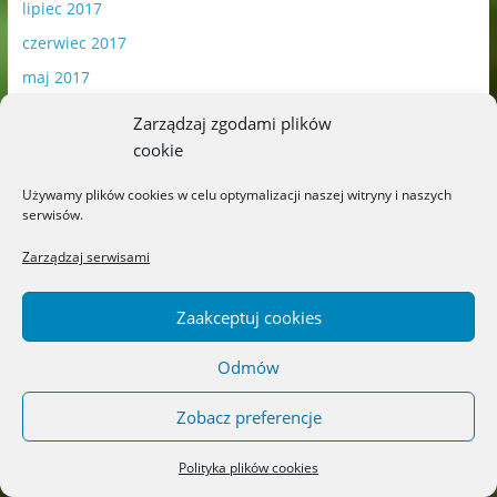
lipiec 2017
czerwiec 2017
maj 2017
kwiecień 2017
Zarządzaj zgodami plików
marzec 2017
cookie
luty 2017
Używamy plików cookies w celu optymalizacji naszej witryny i naszych
styczeń 2017
serwisów.
grudzień 2016
Zarządzaj serwisami
listopad 2016
Zaakceptuj cookies
październik 2016
sierpień 2016
Odmów
lipiec 2016
Zobacz preferencje
Polityka plików cookies