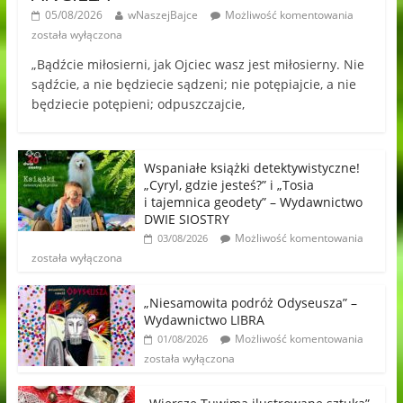
05/08/2026
wNaszejBajce
Możliwość komentowania
została wyłączona
„Bądźcie miłosierni, jak Ojciec wasz jest miłosierny. Nie
sądźcie, a nie będziecie sądzeni; nie potępiajcie, a nie
będziecie potępieni; odpuszczajcie,
Wspaniałe książki detektywistyczne!
„Cyryl, gdzie jesteś?” i „Tosia
i tajemnica geodety” – Wydawnictwo
DWIE SIOSTRY
Możliwość komentowania
03/08/2026
została wyłączona
„Niesamowita podróż Odyseusza” –
Wydawnictwo LIBRA
Możliwość komentowania
01/08/2026
została wyłączona