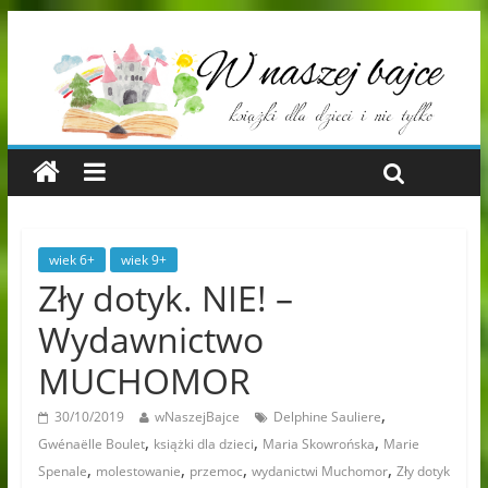
wiek 6+
wiek 9+
Zły dotyk. NIE! –
Wydawnictwo
MUCHOMOR
,
30/10/2019
wNaszejBajce
Delphine Sauliere
,
,
,
Gwénaëlle Boulet
książki dla dzieci
Maria Skowrońska
Marie
,
,
,
,
Spenale
molestowanie
przemoc
wydanictwi Muchomor
Zły dotyk