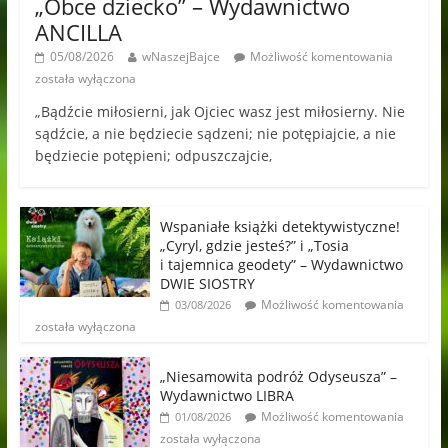
„Obce dziecko” – Wydawnictwo
ANCILLA
05/08/2026
wNaszejBajce
Możliwość komentowania
została wyłączona
„Bądźcie miłosierni, jak Ojciec wasz jest miłosierny. Nie
sądźcie, a nie będziecie sądzeni; nie potępiajcie, a nie
będziecie potępieni; odpuszczajcie,
Wspaniałe książki detektywistyczne!
„Cyryl, gdzie jesteś?” i „Tosia
i tajemnica geodety” – Wydawnictwo
DWIE SIOSTRY
Możliwość komentowania
03/08/2026
została wyłączona
„Niesamowita podróż Odyseusza” –
Wydawnictwo LIBRA
Możliwość komentowania
01/08/2026
została wyłączona