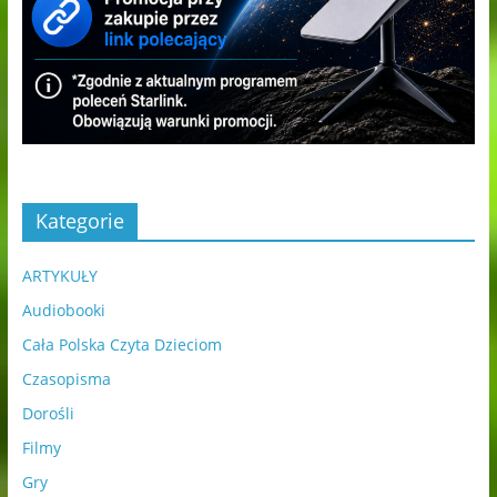
Kategorie
ARTYKUŁY
Audiobooki
Cała Polska Czyta Dzieciom
Czasopisma
Dorośli
Filmy
Gry