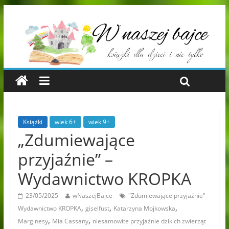
Książki
wiek 6+
wiek 9+
„Zdumiewające
przyjaźnie” –
Wydawnictwo KROPKA
23/05/2025
wNaszejBajce
"Zdumiewające przyjaźnie" -
,
,
,
Wydawnictwo KROPKA
giselfust
Katarzyna Mojkowska
,
,
Marginesy
Mia Cassany
niesamowite przyjaźnie dzikich zwierząt