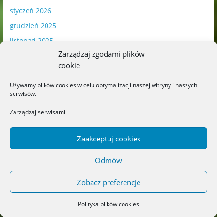
styczeń 2026
grudzień 2025
listopad 2025
Zarządzaj zgodami plików
październik 2025
cookie
wrzesień 2025
Używamy plików cookies w celu optymalizacji naszej witryny i naszych
sierpień 2025
serwisów.
lipiec 2025
Zarządzaj serwisami
czerwiec 2025
maj 2025
Zaakceptuj cookies
kwiecień 2025
Odmów
marzec 2025
luty 2025
Zobacz preferencje
styczeń 2025
Polityka plików cookies
grudzień 2024