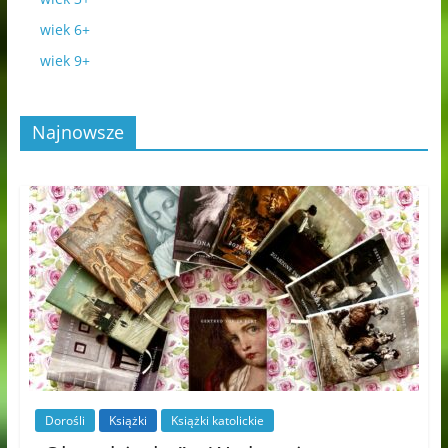
wiek 6+
wiek 9+
Najnowsze
Dorośli
Książki
Książki katolickie