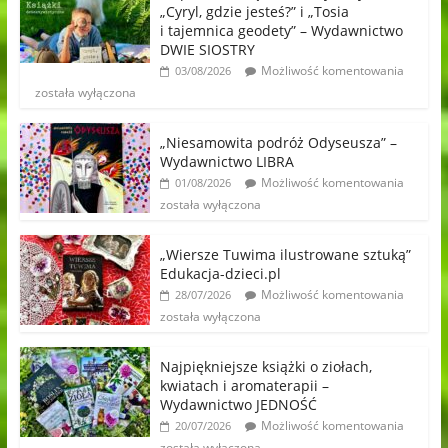
„Cyryl, gdzie jesteś?” i „Tosia
i tajemnica geodety” – Wydawnictwo
DWIE SIOSTRY
Możliwość komentowania
03/08/2026
została wyłączona
„Niesamowita podróż Odyseusza” –
Wydawnictwo LIBRA
Możliwość komentowania
01/08/2026
została wyłączona
„Wiersze Tuwima ilustrowane sztuką”
Edukacja-dzieci.pl
Możliwość komentowania
28/07/2026
została wyłączona
Najpiękniejsze książki o ziołach,
kwiatach i aromaterapii –
Wydawnictwo JEDNOŚĆ
Możliwość komentowania
20/07/2026
została wyłączona