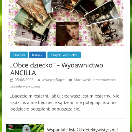
Dorośli
Książki
Książki katolickie
„Obce dziecko” – Wydawnictwo
ANCILLA
05/08/2026
wNaszejBajce
Możliwość komentowania
została wyłączona
„Bądźcie miłosierni, jak Ojciec wasz jest miłosierny. Nie
sądźcie, a nie będziecie sądzeni; nie potępiajcie, a nie
będziecie potępieni; odpuszczajcie,
Wspaniałe książki detektywistyczne!