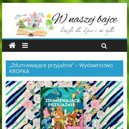
„Zdumiewające przyjaźnie” – Wydawnictwo
KROPKA