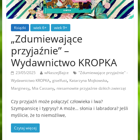
Książki
wiek 6+
wiek 9+
„Zdumiewające
przyjaźnie” –
Wydawnictwo KROPKA
23/05/2025
wNaszejBajce
"Zdumiewające przyjaźnie" -
,
,
,
Wydawnictwo KROPKA
giselfust
Katarzyna Mojkowska
,
,
Marginesy
Mia Cassany
niesamowite przyjaźnie dzikich zwierząt
Czy przyjaźń może połączyć człowieka i lwa?
Szympansicę i tygrysy? A może… słonia i labradora? Jeśli
myślicie, że to niemożliwe,
Czytaj więcej