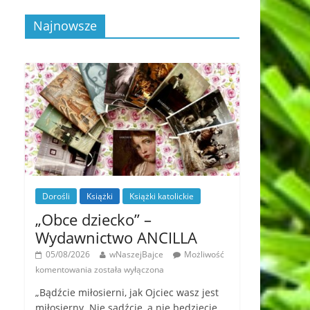
Najnowsze
Dorośli
Książki
Książki katolickie
„Obce dziecko” –
Wydawnictwo ANCILLA
05/08/2026
wNaszejBajce
Możliwość
komentowania
została wyłączona
„Bądźcie miłosierni, jak Ojciec wasz jest
miłosierny. Nie sądźcie, a nie będziecie