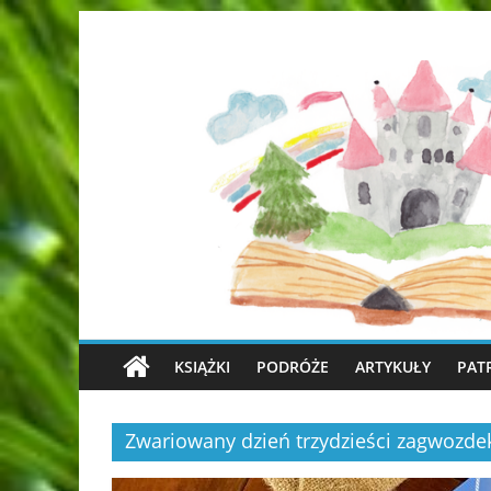
KSIĄŻKI
PODRÓŻE
ARTYKUŁY
PAT
Zwariowany dzień trzydzieści zagwozde