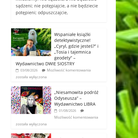
sądzeni; nie potępiajcie, a nie będziecie
potępieni; odpuszczajcie,
Wspaniałe książki
detektywistyczne!
„Cyryl, gdzie jesteś?” i
„Tosia i tajemnica
geodety” –
Wydawnictwo DWIE SIOSTRY
Możliwość komentowania
03/08/2026
została wyłączona
„Niesamowita podróż
Odyseusza” –
Wydawnictwo LIBRA
01/08/2026
Możliwość komentowania
została wyłączona