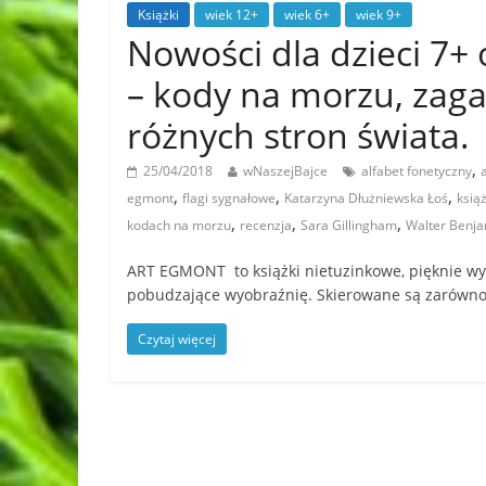
Książki
wiek 12+
wiek 6+
wiek 9+
Nowości dla dzieci 7
– kody na morzu, zaga
różnych stron świata.
,
25/04/2018
wNaszejBajce
alfabet fonetyczny
,
,
,
egmont
flagi sygnałowe
Katarzyna Dłużniewska Łoś
książ
,
,
,
kodach na morzu
recenzja
Sara Gillingham
Walter Benj
ART EGMONT to książki nietuzinkowe, pięknie wy
pobudzające wyobraźnię. Skierowane są zarówno 
Czytaj więcej