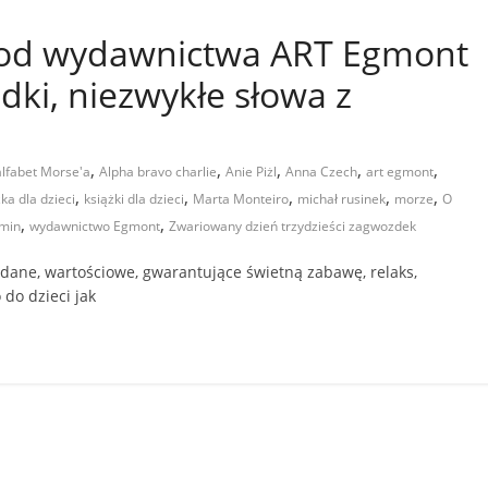
+ od wydawnictwa ART Egmont
dki, niezwykłe słowa z
,
,
,
,
,
alfabet Morse'a
Alpha bravo charlie
Anie Piżl
Anna Czech
art egmont
,
,
,
,
,
ka dla dzieci
książki dla dzieci
Marta Monteiro
michał rusinek
morze
O
,
,
amin
wydawnictwo Egmont
Zwariowany dzień trzydzieści zagwozdek
dane, wartościowe, gwarantujące świetną zabawę, relaks,
do dzieci jak