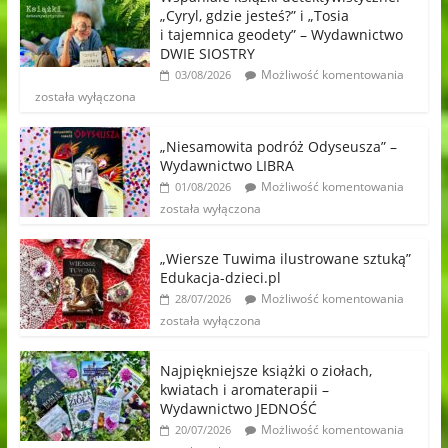
„Cyryl, gdzie jesteś?” i „Tosia
i tajemnica geodety” – Wydawnictwo
DWIE SIOSTRY
Możliwość komentowania
03/08/2026
została wyłączona
„Niesamowita podróż Odyseusza” –
Wydawnictwo LIBRA
Możliwość komentowania
01/08/2026
została wyłączona
„Wiersze Tuwima ilustrowane sztuką”
Edukacja-dzieci.pl
Możliwość komentowania
28/07/2026
została wyłączona
Najpiękniejsze książki o ziołach,
kwiatach i aromaterapii –
Wydawnictwo JEDNOŚĆ
Możliwość komentowania
20/07/2026