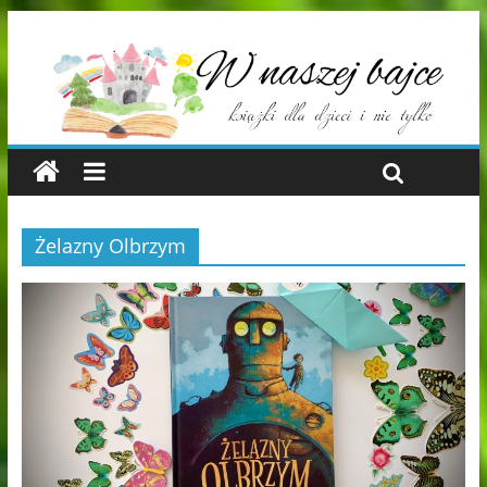
Żelazny Olbrzym