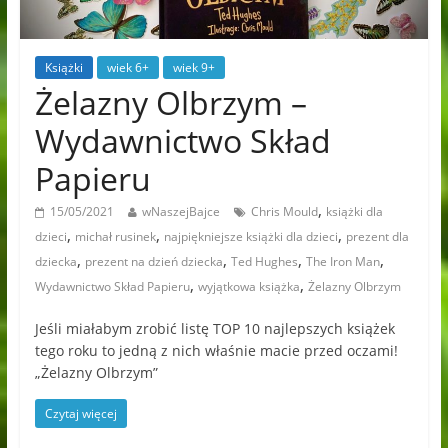
Książki
wiek 6+
wiek 9+
Żelazny Olbrzym –
Wydawnictwo Skład
Papieru
,
15/05/2021
wNaszejBajce
Chris Mould
książki dla
,
,
,
dzieci
michał rusinek
najpiękniejsze książki dla dzieci
prezent dla
,
,
,
,
dziecka
prezent na dzień dziecka
Ted Hughes
The Iron Man
,
,
Wydawnictwo Skład Papieru
wyjątkowa książka
Żelazny Olbrzym
Jeśli miałabym zrobić listę TOP 10 najlepszych książek
tego roku to jedną z nich właśnie macie przed oczami!
„Żelazny Olbrzym”
Czytaj więcej