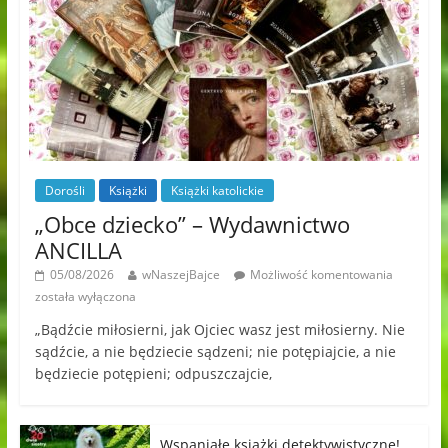
Dorośli
Książki
Książki katolickie
„Obce dziecko” – Wydawnictwo
ANCILLA
05/08/2026
wNaszejBajce
Możliwość komentowania
została wyłączona
„Bądźcie miłosierni, jak Ojciec wasz jest miłosierny. Nie
sądźcie, a nie będziecie sądzeni; nie potępiajcie, a nie
będziecie potępieni; odpuszczajcie,
Wspaniałe książki detektywistyczne!