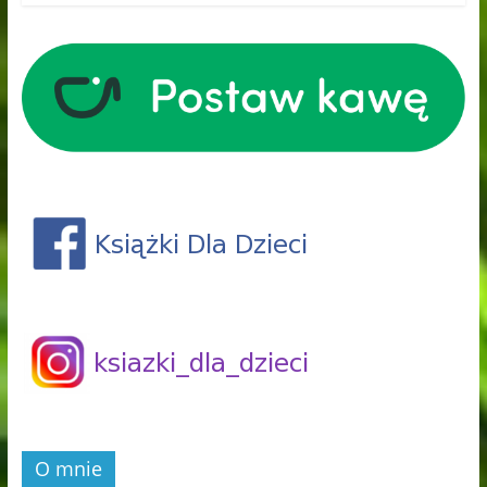
O mnie