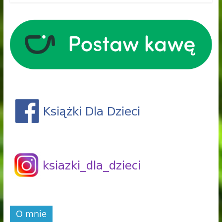
O mnie