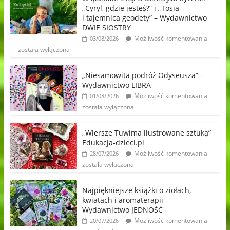
„Cyryl, gdzie jesteś?” i „Tosia
i tajemnica geodety” – Wydawnictwo
DWIE SIOSTRY
Możliwość komentowania
03/08/2026
została wyłączona
„Niesamowita podróż Odyseusza” –
Wydawnictwo LIBRA
Możliwość komentowania
01/08/2026
została wyłączona
„Wiersze Tuwima ilustrowane sztuką”
Edukacja-dzieci.pl
Możliwość komentowania
28/07/2026
została wyłączona
Najpiękniejsze książki o ziołach,
kwiatach i aromaterapii –
Wydawnictwo JEDNOŚĆ
Możliwość komentowania
20/07/2026