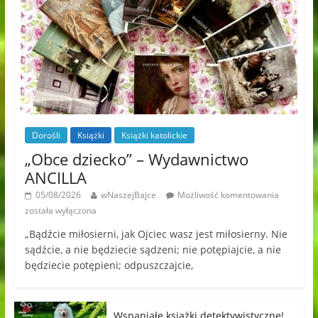
Dorośli
Książki
Książki katolickie
„Obce dziecko” – Wydawnictwo
ANCILLA
05/08/2026
wNaszejBajce
Możliwość komentowania
została wyłączona
„Bądźcie miłosierni, jak Ojciec wasz jest miłosierny. Nie
sądźcie, a nie będziecie sądzeni; nie potępiajcie, a nie
będziecie potępieni; odpuszczajcie,
Wspaniałe książki detektywistyczne!