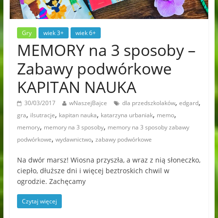
Gry
wiek 3+
wiek 6+
MEMORY na 3 sposoby –
Zabawy podwórkowe
KAPITAN NAUKA
,
,
30/03/2017
wNaszejBajce
dla przedszkolaków
edgard
,
,
,
,
,
gra
ilsutracje
kapitan nauka
katarzyna urbaniak
memo
,
,
memory
memory na 3 sposoby
memory na 3 sposoby zabawy
,
,
podwórkowe
wydawnictwo
zabawy podwórkowe
Na dwór marsz! Wiosna przyszła, a wraz z nią słoneczko,
ciepło, dłuższe dni i więcej beztroskich chwil w
ogrodzie. Zachęcamy
Czytaj więcej