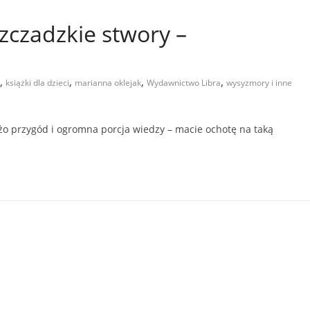
zczadzkie stwory –
,
,
,
,
książki dla dzieci
marianna oklejak
Wydawnictwo Libra
wysyzmory i inne
żo przygód i ogromna porcja wiedzy – macie ochotę na taką