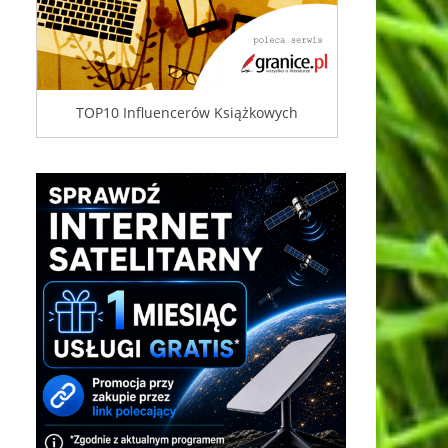
TOP10 Influencerów Książkowych