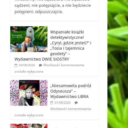
sądzeni; nie potępiajcie, a nie będziecie
potępieni; odpuszczajcie,
Wspaniałe książki
detektywistyczne!
„Cyryl, gdzie jesteś?” i
„Tosia i tajemnica
geodety” –
Wydawnictwo DWIE SIOSTRY
Możliwość komentowania
03/08/2026
została wyłączona
„Niesamowita podróż
Odyseusza” –
Wydawnictwo LIBRA
01/08/2026
Możliwość komentowania
została wyłączona