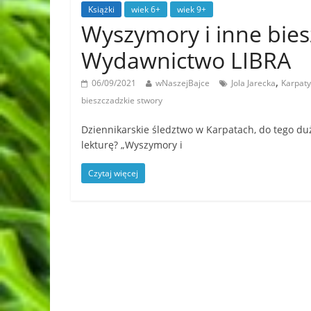
Książki
wiek 6+
wiek 9+
Wyszymory i inne bies
Wydawnictwo LIBRA
,
06/09/2021
wNaszejBajce
Jola Jarecka
Karpaty
bieszczadzkie stwory
Dziennikarskie śledztwo w Karpatach, do tego du
lekturę? „Wyszymory i
Czytaj więcej