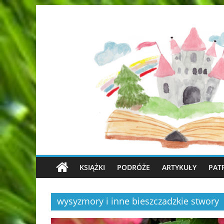
KSIĄŻKI
PODRÓŻE
ARTYKUŁY
PAT
wysyzmory i inne bieszczadzkie stwory