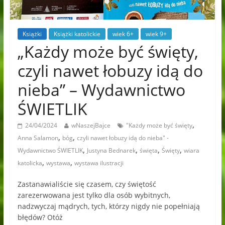
Książki
Książki katolickie
wiek 6+
wiek 9+
„Każdy może być święty,
czyli nawet łobuzy idą do
nieba” – Wydawnictwo
ŚWIETLIK
,
24/04/2024
wNaszejBajce
"Każdy może być święty
,
,
Anna Salamon
bóg
czyli nawet łobuzy idą do nieba" -
,
,
,
,
Wydawnictwo ŚWIETLIK
Justyna Bednarek
święta
Święty
wiara
,
,
katolicka
wystawa
wystawa ilustracji
Zastanawialiście się czasem, czy świętość
zarezerwowana jest tylko dla osób wybitnych,
nadzwyczaj mądrych, tych, którzy nigdy nie popełniają
błędów? Otóż