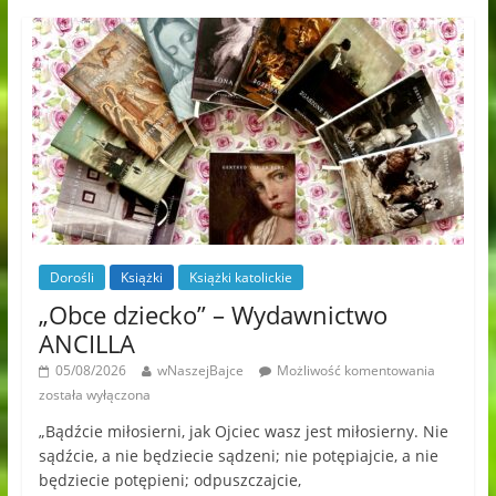
Dorośli
Książki
Książki katolickie
„Obce dziecko” – Wydawnictwo
ANCILLA
05/08/2026
wNaszejBajce
Możliwość komentowania
została wyłączona
„Bądźcie miłosierni, jak Ojciec wasz jest miłosierny. Nie
sądźcie, a nie będziecie sądzeni; nie potępiajcie, a nie
będziecie potępieni; odpuszczajcie,