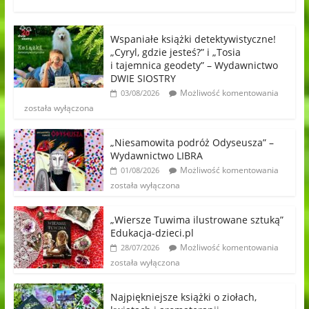
Wspaniałe książki detektywistyczne!
„Cyryl, gdzie jesteś?” i „Tosia
i tajemnica geodety” – Wydawnictwo
DWIE SIOSTRY
Możliwość komentowania
03/08/2026
została wyłączona
„Niesamowita podróż Odyseusza” –
Wydawnictwo LIBRA
Możliwość komentowania
01/08/2026
została wyłączona
„Wiersze Tuwima ilustrowane sztuką”
Edukacja-dzieci.pl
Możliwość komentowania
28/07/2026
została wyłączona
Najpiękniejsze książki o ziołach,