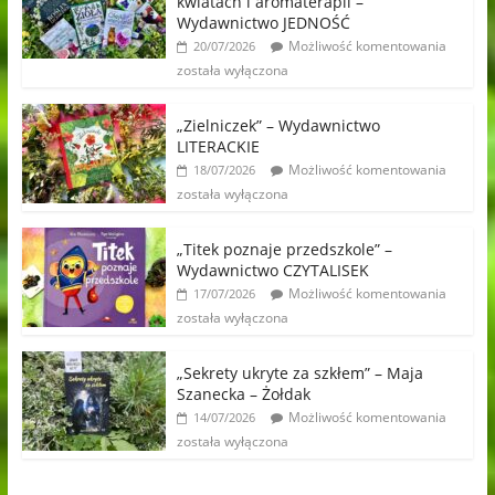
kwiatach i aromaterapii –
Wydawnictwo JEDNOŚĆ
Możliwość komentowania
20/07/2026
została wyłączona
„Zielniczek” – Wydawnictwo
LITERACKIE
Możliwość komentowania
18/07/2026
została wyłączona
„Titek poznaje przedszkole” –
Wydawnictwo CZYTALISEK
Możliwość komentowania
17/07/2026
została wyłączona
„Sekrety ukryte za szkłem” – Maja
Szanecka – Żołdak
Możliwość komentowania
14/07/2026
została wyłączona