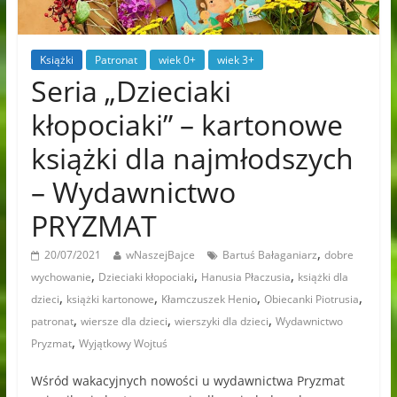
Książki
Patronat
wiek 0+
wiek 3+
Seria „Dzieciaki
kłopociaki” – kartonowe
książki dla najmłodszych
– Wydawnictwo
PRYZMAT
,
20/07/2021
wNaszejBajce
Bartuś Bałaganiarz
dobre
,
,
,
wychowanie
Dzieciaki kłopociaki
Hanusia Płaczusia
książki dla
,
,
,
,
dzieci
książki kartonowe
Kłamczuszek Henio
Obiecanki Piotrusia
,
,
,
patronat
wiersze dla dzieci
wierszyki dla dzieci
Wydawnictwo
,
Pryzmat
Wyjątkowy Wojtuś
Wśród wakacyjnych nowości u wydawnictwa Pryzmat