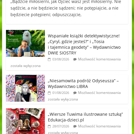
„Bądźcie miłosierni, jak Ojciec wasz jest miłosierny. Nie
sądźcie, a nie będziecie sądzeni; nie potępiajcie, a nie
będziecie potępieni; odpuszczajcie,
Wspaniałe książki detektywistyczne!
„Cyryl, gdzie jesteś?” i „Tosia
i tajemnica geodety” – Wydawnictwo
DWIE SIOSTRY
Możliwość komentowania
03/08/2026
została wyłączona
„Niesamowita podróż Odyseusza” –
Wydawnictwo LIBRA
Możliwość komentowania
01/08/2026
została wyłączona
„Wiersze Tuwima ilustrowane sztuką”
Edukacja-dzieci.pl
Możliwość komentowania
28/07/2026
została wyłączona