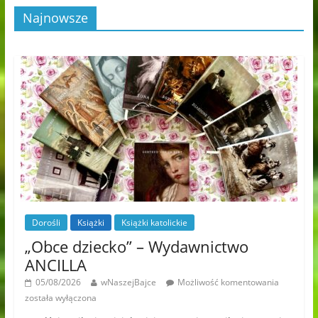
Najnowsze
Dorośli
Książki
Książki katolickie
„Obce dziecko” – Wydawnictwo
ANCILLA
05/08/2026
wNaszejBajce
Możliwość komentowania
została wyłączona