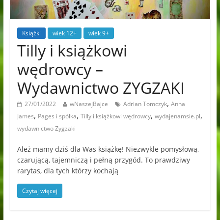
Książki
wiek 12+
wiek 9+
Tilly i książkowi
wędrowcy –
Wydawnictwo ZYGZAKI
,
27/01/2022
wNaszejBajce
Adrian Tomczyk
Anna
,
,
,
,
James
Pages i spółka
Tilly i książkowi wędrowcy
wydajenamsie.pl
wydawnictwo Zygzaki
Ależ mamy dziś dla Was książkę! Niezwykle pomysłową,
czarującą, tajemniczą i pełną przygód. To prawdziwy
rarytas, dla tych którzy kochają
Czytaj więcej