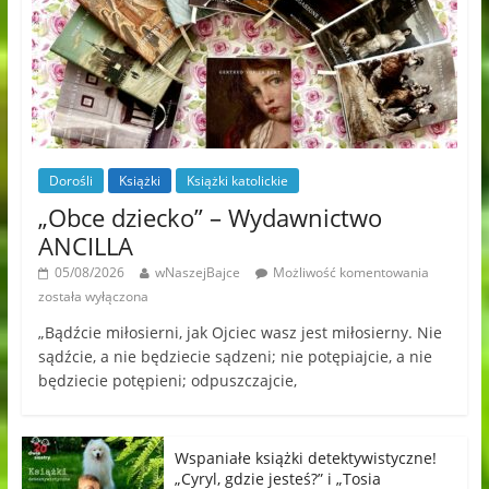
Dorośli
Książki
Książki katolickie
„Obce dziecko” – Wydawnictwo
ANCILLA
05/08/2026
wNaszejBajce
Możliwość komentowania
została wyłączona
„Bądźcie miłosierni, jak Ojciec wasz jest miłosierny. Nie
sądźcie, a nie będziecie sądzeni; nie potępiajcie, a nie
będziecie potępieni; odpuszczajcie,
Wspaniałe książki detektywistyczne!
„Cyryl, gdzie jesteś?” i „Tosia