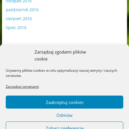
listopad 2016
październik 2016
sierpień 2016
lipiec 2016
Zarządzaj zgodami plików
cookie
Publikowane materiały zawierają płatną promocję.
Używamy plików cookies w celu optymalizacji naszej witryny i naszych
serwisów.
Polityka plików cookies
-
Polityka prywatności
Zarządzaj serwisami
Zaakceptuj cookies
Odmów
Copyright © 2026
Blog o książkach dla dzieci i młodzieży –
recenzje i rekomendacje
. All rights reserved.
Zobacz preferencje
Theme: ColorMag by
ThemeGrill
. Powered by
WordPress
.