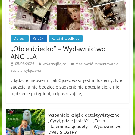
Dorośli
Książki
Książki katolickie
„Obce dziecko” – Wydawnictwo
ANCILLA
05/08/2026
wNaszejBajce
Możliwość komentowania
została wyłączona
„Bądźcie miłosierni, jak Ojciec wasz jest miłosierny. Nie
sądźcie, a nie będziecie sądzeni; nie potępiajcie, a nie
będziecie potępieni; odpuszczajcie,
Wspaniałe książki detektywistyczne!
„Cyryl, gdzie jesteś?” i „Tosia
i tajemnica geodety” – Wydawnictwo
DWIE SIOSTRY