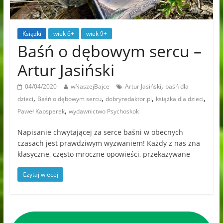
Książki
wiek 6+
wiek 9+
Baśń o dębowym sercu –
Artur Jasiński
,
04/04/2020
wNaszejBajce
Artur Jasiński
baśń dla
,
,
,
,
dzieci
Baśń o dębowym sercu
dobryredaktor.pl
książka dla dzieci
,
Paweł Kapsperek
wydawnictwo Psychoskok
Napisanie chwytającej za serce baśni w obecnych
czasach jest prawdziwym wyzwaniem! Każdy z nas zna
klasyczne, często mroczne opowieści, przekazywane
Czytaj więcej