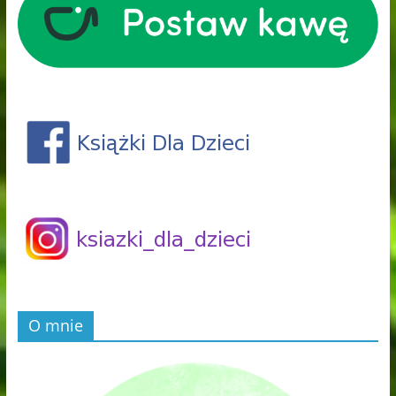
O mnie