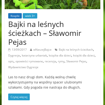
Książki
wiek 3+
Bajki na leśnych
ścieżkach – Sławomir
Pejas
,
13/09/2017
wNaszejBajce
Bajki na leśnych ścieżkach
,
,
,
,
Dygresje
katarzyna urbaniak
książka dla dzieci
książki dla dzieci
,
,
,
,
,
opis
opowieści rymowane
recenzja
rymy
Sławomir Pejas
Wydawnictwo Dygresje
Las to nasz drugi dom. Każdą wolną chwilę
wykorzystujemy na wspólny spacer ulubionymi
szlakami. Gdy pogoda nie nastraja do długich,
Czytaj więcej