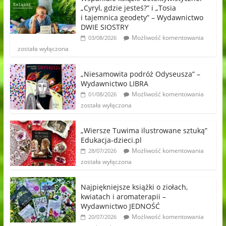
„Cyryl, gdzie jesteś?” i „Tosia
i tajemnica geodety” – Wydawnictwo
DWIE SIOSTRY
Możliwość komentowania
03/08/2026
została wyłączona
„Niesamowita podróż Odyseusza” –
Wydawnictwo LIBRA
Możliwość komentowania
01/08/2026
została wyłączona
„Wiersze Tuwima ilustrowane sztuką”
Edukacja-dzieci.pl
Możliwość komentowania
28/07/2026
została wyłączona
Najpiękniejsze książki o ziołach,
kwiatach i aromaterapii –
Wydawnictwo JEDNOŚĆ
Możliwość komentowania
20/07/2026