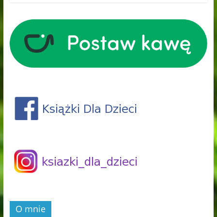
O mnie