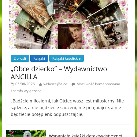
Dorośli
Książki
Książki katolickie
„Obce dziecko” – Wydawnictwo
ANCILLA
05/08/2026
wNaszejBajce
Możliwość komentowania
została wyłączona
„Bądźcie miłosierni, jak Ojciec wasz jest miłosierny. Nie
sądźcie, a nie będziecie sądzeni; nie potępiajcie, a nie
będziecie potępieni; odpuszczajcie,
Wspaniałe książki detektywistyczne!