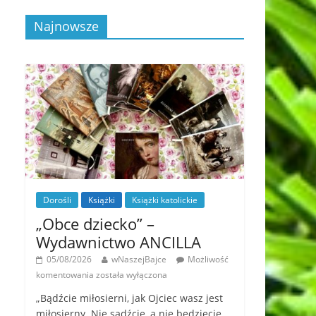
Najnowsze
Dorośli
Książki
Książki katolickie
„Obce dziecko” –
Wydawnictwo ANCILLA
05/08/2026
wNaszejBajce
Możliwość
komentowania
została wyłączona
„Bądźcie miłosierni, jak Ojciec wasz jest
miłosierny. Nie sądźcie, a nie będziecie