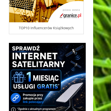
TOP10 Influencerów Książkowych