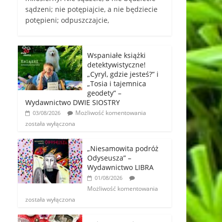
sądzeni; nie potępiajcie, a nie będziecie
potępieni; odpuszczajcie,
Wspaniałe książki
detektywistyczne!
„Cyryl, gdzie jesteś?” i
„Tosia i tajemnica
geodety” –
Wydawnictwo DWIE SIOSTRY
Możliwość komentowania
03/08/2026
została wyłączona
„Niesamowita podróż
Odyseusza” –
Wydawnictwo LIBRA
01/08/2026
Możliwość komentowania
została wyłączona