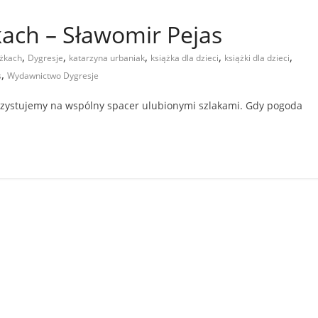
kach – Sławomir Pejas
,
,
,
,
,
eżkach
Dygresje
katarzyna urbaniak
książka dla dzieci
książki dla dzieci
,
s
Wydawnictwo Dygresje
rzystujemy na wspólny spacer ulubionymi szlakami. Gdy pogoda