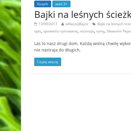
Książki
wiek 3+
Bajki na leśnych ścież
13/09/2017
wNaszejBajce
Bajki na leśnych ści
,
,
,
,
opis
opowieści rymowane
recenzja
rymy
Sławomir Peja
Las to nasz drugi dom. Każdą wolną chwilę wyko
nie nastraja do długich,
Czytaj więcej