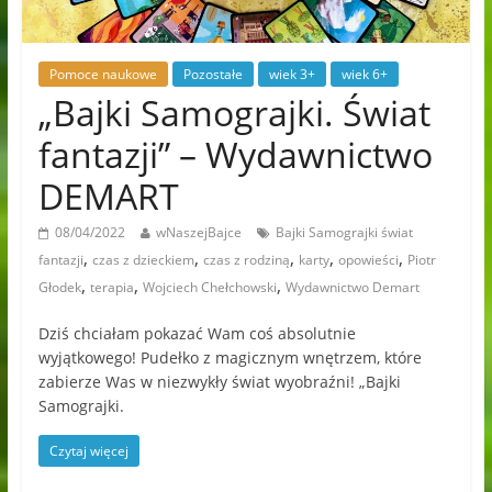
Pomoce naukowe
Pozostałe
wiek 3+
wiek 6+
„Bajki Samograjki. Świat
fantazji” – Wydawnictwo
DEMART
08/04/2022
wNaszejBajce
Bajki Samograjki świat
,
,
,
,
,
fantazji
czas z dzieckiem
czas z rodziną
karty
opowieści
Piotr
,
,
,
Głodek
terapia
Wojciech Chełchowski
Wydawnictwo Demart
Dziś chciałam pokazać Wam coś absolutnie
wyjątkowego! Pudełko z magicznym wnętrzem, które
zabierze Was w niezwykły świat wyobraźni! „Bajki
Samograjki.
Czytaj więcej