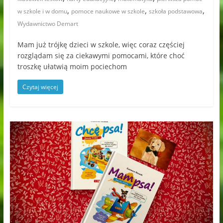
,
,
,
w szkole i w domu
pomoce naukowe w szkole
szkoła podstawowa
Wydawnictwo Demart
Mam już trójkę dzieci w szkole, więc coraz częściej
rozglądam się za ciekawymi pomocami, które choć
troszkę ułatwią moim pociechom
Czytaj więcej