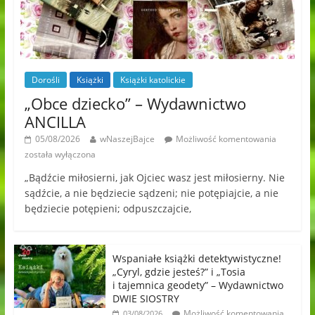
Dorośli
Książki
Książki katolickie
„Obce dziecko” – Wydawnictwo
ANCILLA
05/08/2026
wNaszejBajce
Możliwość komentowania
została wyłączona
„Bądźcie miłosierni, jak Ojciec wasz jest miłosierny. Nie
sądźcie, a nie będziecie sądzeni; nie potępiajcie, a nie
będziecie potępieni; odpuszczajcie,
Wspaniałe książki detektywistyczne!
„Cyryl, gdzie jesteś?” i „Tosia
i tajemnica geodety” – Wydawnictwo
DWIE SIOSTRY
Możliwość komentowania
03/08/2026