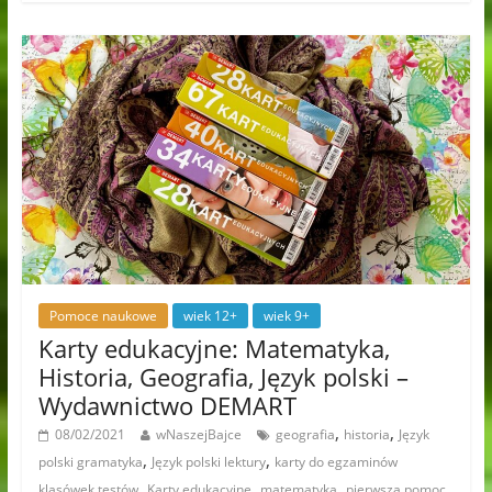
Pomoce naukowe
wiek 12+
wiek 9+
Karty edukacyjne: Matematyka,
Historia, Geografia, Język polski –
Wydawnictwo DEMART
,
,
08/02/2021
wNaszejBajce
geografia
historia
Język
,
,
polski gramatyka
Język polski lektury
karty do egzaminów
,
,
,
klasówek testów
Karty edukacyjne
matematyka
pierwsza pomoc