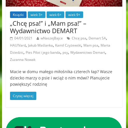
Książki
wiek 3+
wiek 6+
wiek 9+
„Chcę psa!” i „Mam psa!” –
Wydawnictwo DEMART
,
,
04/01/2021
wNaszejBajce
Chcę psa
Demart SA
,
,
,
,
HAU!Vard
Jakub Maślanka
Kamil Czyżewski
Mam psa
Marta
,
,
,
,
Dziedzic
Pies Pilot i jego banda
psy
Wydawnictwo Demart
Zuzanna Nowak
Macie w domu małego miłośnika czterech łap? Wasze
dziecko marzy o psie i wciąż o nim mówi? Planujecie
powiększyć rodzinę
Czytaj więcej