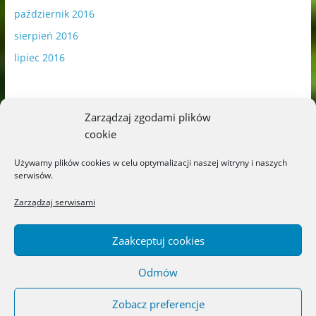
październik 2016
sierpień 2016
lipiec 2016
Zarządzaj zgodami plików
cookie
Publikowane materiały zawierają płatną promocję.
Używamy plików cookies w celu optymalizacji naszej witryny i naszych
serwisów.
Polityka plików cookies
-
Polityka prywatności
Zarządzaj serwisami
Zaakceptuj cookies
Odmów
Copyright © 2026
Blog o książkach dla dzieci i młodzieży –
recenzje i rekomendacje
. All rights reserved.
Zobacz preferencje
Theme: ColorMag by
ThemeGrill
. Powered by
WordPress
.