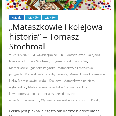
Książki
wiek 6+
wiek 9+
„Mataszkowie i kolejowa
historia” – Tomasz
Stochmal
05/12/2024
wNaszejBajce
"Mataszkowie i kolejowa
,
,
historia" - Tomasz Stochmal
czytam polskich autorów
,
Mataszkowie i gdańska zagadka
Mataszkowie i mazurska
,
,
przygoda
Mataszkowie i skarby Torunia
Mataszkowie i tajemnice
,
,
Helu
Mataszkowie i widoki Krakowa
Mataszkowie na ziemi
,
,
wąbrzeskiej
Mataszkowie wśród skał Ojcowa
Paulina
,
,
,
Lewandowska
polska
seria książek dla dzieci
,
,
www.Mataszkowie.pl
Wydawnictwo W@lizka
zwiedzam Polskę
Polska jest piękna, a często tak bardzo niedoceniana!