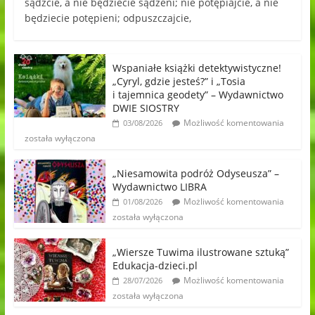
sądźcie, a nie będziecie sądzeni; nie potępiajcie, a nie
będziecie potępieni; odpuszczajcie,
Wspaniałe książki detektywistyczne!
„Cyryl, gdzie jesteś?” i „Tosia
i tajemnica geodety” – Wydawnictwo
DWIE SIOSTRY
Możliwość komentowania
03/08/2026
została wyłączona
„Niesamowita podróż Odyseusza” –
Wydawnictwo LIBRA
Możliwość komentowania
01/08/2026
została wyłączona
„Wiersze Tuwima ilustrowane sztuką”
Edukacja-dzieci.pl
Możliwość komentowania
28/07/2026
została wyłączona