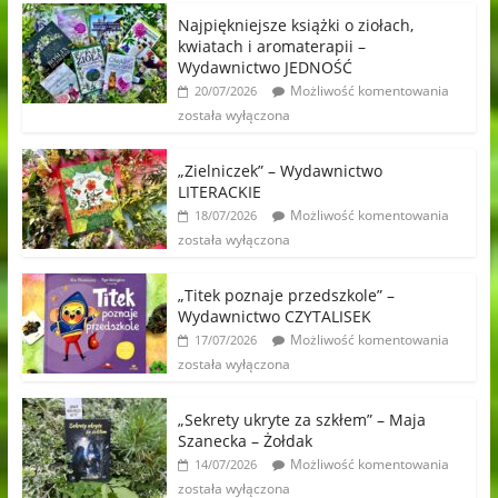
Najpiękniejsze książki o ziołach,
kwiatach i aromaterapii –
Wydawnictwo JEDNOŚĆ
Możliwość komentowania
20/07/2026
została wyłączona
„Zielniczek” – Wydawnictwo
LITERACKIE
Możliwość komentowania
18/07/2026
została wyłączona
„Titek poznaje przedszkole” –
Wydawnictwo CZYTALISEK
Możliwość komentowania
17/07/2026
została wyłączona
„Sekrety ukryte za szkłem” – Maja
Szanecka – Żołdak
Możliwość komentowania
14/07/2026
została wyłączona