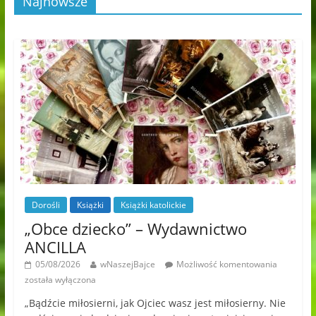
Najnowsze
Dorośli
Książki
Książki katolickie
„Obce dziecko” – Wydawnictwo
ANCILLA
05/08/2026
wNaszejBajce
Możliwość komentowania
została wyłączona
„Bądźcie miłosierni, jak Ojciec wasz jest miłosierny. Nie