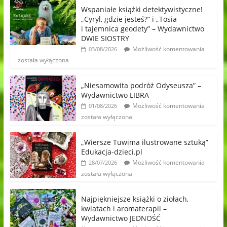
Wspaniałe książki detektywistyczne!
„Cyryl, gdzie jesteś?” i „Tosia
i tajemnica geodety” – Wydawnictwo
DWIE SIOSTRY
Możliwość komentowania
03/08/2026
została wyłączona
„Niesamowita podróż Odyseusza” –
Wydawnictwo LIBRA
Możliwość komentowania
01/08/2026
została wyłączona
„Wiersze Tuwima ilustrowane sztuką”
Edukacja-dzieci.pl
Możliwość komentowania
28/07/2026
została wyłączona
Najpiękniejsze książki o ziołach,
kwiatach i aromaterapii –
Wydawnictwo JEDNOŚĆ