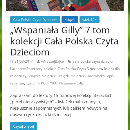
Cała Polska Czyta Dzieciom
Książki
wiek 12+
„Wspaniała Gilly” 7 tom
kolekcji Cała Polska Czyta
Dzieciom
,
21/08/2017
wNaszejBajce
cała polska czyta dzieciom
,
,
Katherine Paterson
kolekcja Cała Polska Czyta Dzieciom
książk dla
,
,
,
,
,
młodzieży
książka dla dzieci
książki dla dzieci
nastolatka
opis
,
,
recenzja
tygodnik POLITYKA
Wspaniała Gilly
Zapraszam do lektury 15-tomowej kolekcji literackich
„pereł nieoczywistych” – książek mało znanych,
niesłusznie zapomnianych lub całkiem nowych na
naszym rynku książki dziecięcej.
Czytaj więcej