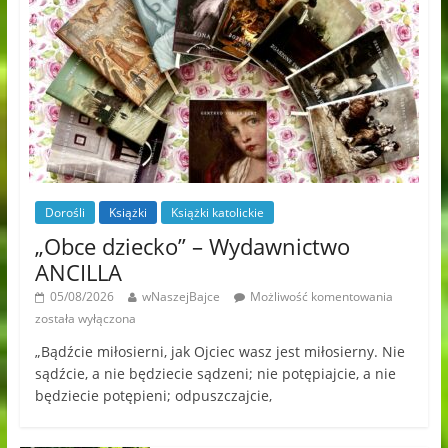
Dorośli
Książki
Książki katolickie
„Obce dziecko” – Wydawnictwo
ANCILLA
05/08/2026
wNaszejBajce
Możliwość komentowania
została wyłączona
„Bądźcie miłosierni, jak Ojciec wasz jest miłosierny. Nie
sądźcie, a nie będziecie sądzeni; nie potępiajcie, a nie
będziecie potępieni; odpuszczajcie,