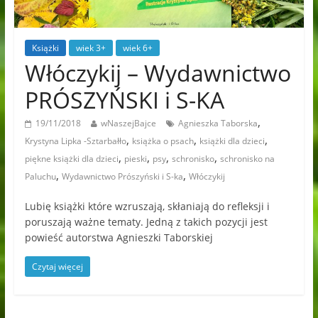
Książki
wiek 3+
wiek 6+
Włóczykij – Wydawnictwo
PRÓSZYŃSKI i S-KA
,
19/11/2018
wNaszejBajce
Agnieszka Taborska
,
,
,
Krystyna Lipka -Sztarbałło
książka o psach
książki dla dzieci
,
,
,
,
piękne książki dla dzieci
pieski
psy
schronisko
schronisko na
,
,
Paluchu
Wydawnictwo Prószyński i S-ka
Włóczykij
Lubię książki które wzruszają, skłaniają do refleksji i
poruszają ważne tematy. Jedną z takich pozycji jest
powieść autorstwa Agnieszki Taborskiej
Czytaj więcej