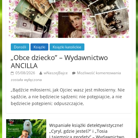
Dorośli
Książki
Książki katolickie
„Obce dziecko” – Wydawnictwo
ANCILLA
05/08/2026
wNaszejBajce
Możliwość komentowania
została wyłączona
„Bądźcie miłosierni, jak Ojciec wasz jest miłosierny. Nie
sądźcie, a nie będziecie sądzeni; nie potępiajcie, a nie
będziecie potępieni; odpuszczajcie,
Wspaniałe książki detektywistyczne!
„Cyryl, gdzie jesteś?” i „Tosia
i tajemnica geodety” – Wydawnictwo