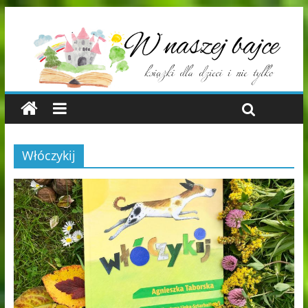
Włóczykij