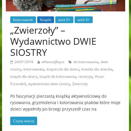
Kolorowanki
Książki
wiek 6+
wiek 9+
„Zwierzoły” –
Wydawnictwo DWIE
SIOSTRY
,
24/01/2018
wNaszejBajce
do kolorowania
dwie
,
,
,
,
siostry
kolorowanka
książeczki dla dzieci
ksiażka dla dziecka
,
,
,
książki dla dzieci
książki do kolorowania
recenzja
Victor
,
,
Escandell
wydawnictwo dwie siostry
Zwierzoły
Po fascynacji pierzastą książką aktywnościową do
rysowania, gryzmolenia i kolorowania ptaków które moje
dzieci wypełniły po brzegi przyszedł czas na
Czytaj więcej