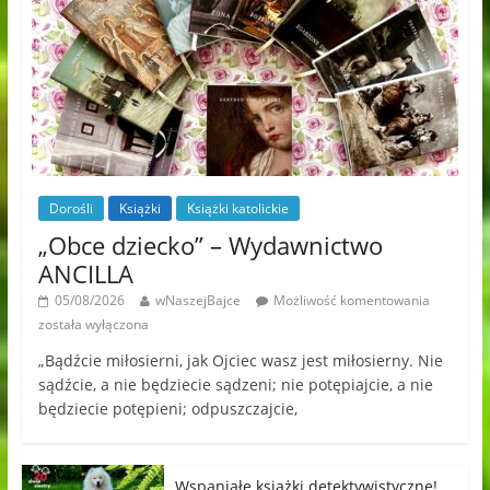
Dorośli
Książki
Książki katolickie
„Obce dziecko” – Wydawnictwo
ANCILLA
05/08/2026
wNaszejBajce
Możliwość komentowania
została wyłączona
„Bądźcie miłosierni, jak Ojciec wasz jest miłosierny. Nie
sądźcie, a nie będziecie sądzeni; nie potępiajcie, a nie
będziecie potępieni; odpuszczajcie,
Wspaniałe książki detektywistyczne!