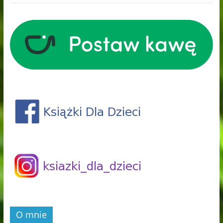
O mnie