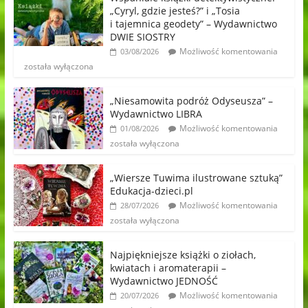
„Cyryl, gdzie jesteś?” i „Tosia
i tajemnica geodety” – Wydawnictwo
DWIE SIOSTRY
Możliwość komentowania
03/08/2026
została wyłączona
„Niesamowita podróż Odyseusza” –
Wydawnictwo LIBRA
Możliwość komentowania
01/08/2026
została wyłączona
„Wiersze Tuwima ilustrowane sztuką”
Edukacja-dzieci.pl
Możliwość komentowania
28/07/2026
została wyłączona
Najpiękniejsze książki o ziołach,
kwiatach i aromaterapii –
Wydawnictwo JEDNOŚĆ
Możliwość komentowania
20/07/2026