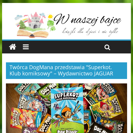
Twórca DogMana przedstawia "Superkot.
Klub komiksowy" – Wydawnictwo JAGUAR