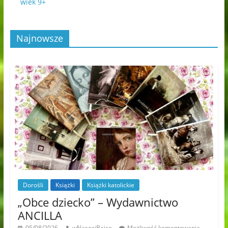
wiek 9+
Najnowsze
Dorośli
Książki
Książki katolickie
„Obce dziecko” – Wydawnictwo
ANCILLA
05/08/2026
wNaszejBajce
Możliwość komentowania