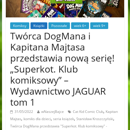
Komiksy
Książki
Pozostałe
wiek 6+
wiek 9+
Twórca DogMana i
Kapitana Majtasa
przedstawia nową serię!
„Superkot. Klub
komiksowy” –
Wydawnictwo JAGUAR
tom 1
,
31/05/2022
wNaszejBajce
Cat Kid Comic Club
Kapitan
,
,
,
,
Majtas
komiks dla dzieci
seria książek
Stanisław Kroszczyński
Twórca DogMana przedstawia "Superkot. Klub komiksowy" -