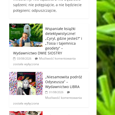
sądzeni; nie potępiajcie, a nie będziecie
potępieni; odpuszczajcie,
Wspaniałe książki
detektywistyczne!
„Cyryl, gdzie jesteś?” i
„Tosia i tajemnica
geodety” –
Wydawnictwo DWIE SIOSTRY
Możliwość komentowania
03/08/2026
została wyłączona
„Niesamowita podróż
Odyseusza” –
Wydawnictwo LIBRA
01/08/2026
Możliwość komentowania
została wyłączona