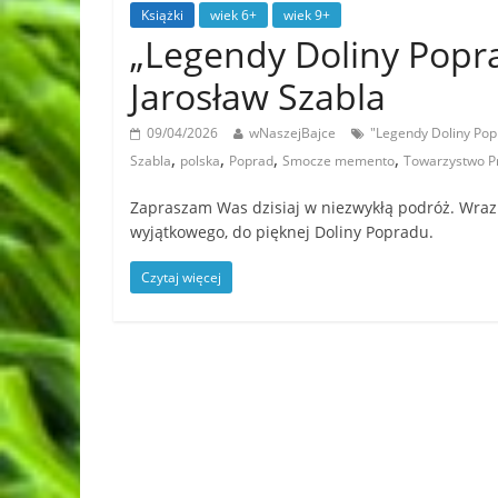
Książki
wiek 6+
wiek 9+
„Legendy Doliny Pop
Jarosław Szabla
09/04/2026
wNaszejBajce
"Legendy Doliny Pop
,
,
,
,
Szabla
polska
Poprad
Smocze memento
Towarzystwo Pr
Zapraszam Was dzisiaj w niezwykłą podróż. Wra
wyjątkowego, do pięknej Doliny Popradu.
Czytaj więcej