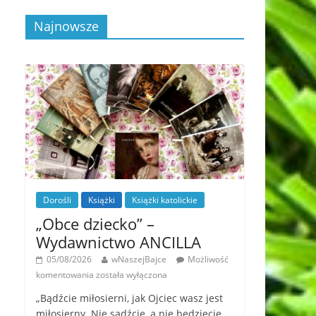
Najnowsze
Dorośli
Książki
Książki katolickie
„Obce dziecko” –
Wydawnictwo ANCILLA
05/08/2026
wNaszejBajce
Możliwość
komentowania
została wyłączona
„Bądźcie miłosierni, jak Ojciec wasz jest
miłosierny. Nie sądźcie, a nie będziecie