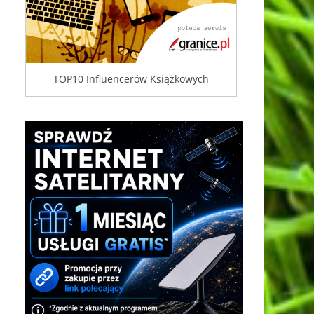
TOP10 Influencerów Książkowych