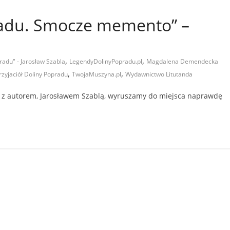
radu. Smocze memento” –
,
,
radu" - Jarosław Szabla
LegendyDolinyPopradu.pl
Magdalena Demendecka
,
,
zyjaciół Doliny Popradu
TwojaMuszyna.pl
Wydawnictwo Litutanda
z z autorem, Jarosławem Szablą, wyruszamy do miejsca naprawdę