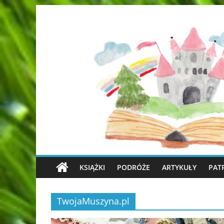
KSIĄŻKI
PODRÓŻE
ARTYKUŁY
PAT
TwojaMuszyna.pl