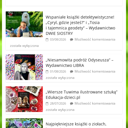
Wspaniałe książki detektywistyczne!
„Cyryl, gdzie jesteś?” i „Tosia
i tajemnica geodety” – Wydawnictwo
DWIE SIOSTRY
Możliwość komentowania
03/08/2026
została wyłączona
„Niesamowita podróż Odyseusza” –
Wydawnictwo LIBRA
Możliwość komentowania
01/08/2026
została wyłączona
„Wiersze Tuwima ilustrowane sztuką”
Edukacja-dzieci.pl
Możliwość komentowania
28/07/2026
została wyłączona
Najpiękniejsze książki o ziołach,