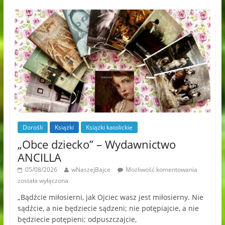
Dorośli
Książki
Książki katolickie
„Obce dziecko” – Wydawnictwo
ANCILLA
05/08/2026
wNaszejBajce
Możliwość komentowania
została wyłączona
„Bądźcie miłosierni, jak Ojciec wasz jest miłosierny. Nie
sądźcie, a nie będziecie sądzeni; nie potępiajcie, a nie
będziecie potępieni; odpuszczajcie,