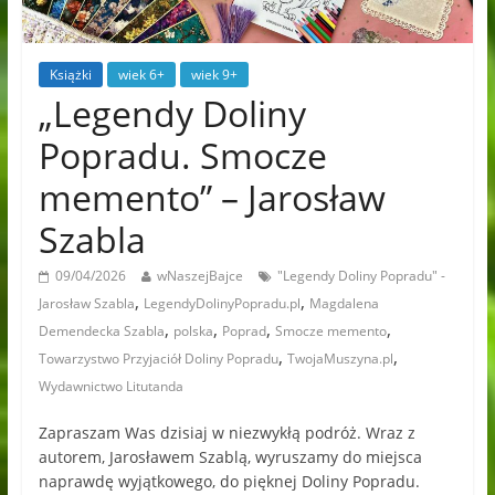
Książki
wiek 6+
wiek 9+
„Legendy Doliny
Popradu. Smocze
memento” – Jarosław
Szabla
09/04/2026
wNaszejBajce
"Legendy Doliny Popradu" -
,
,
Jarosław Szabla
LegendyDolinyPopradu.pl
Magdalena
,
,
,
,
Demendecka Szabla
polska
Poprad
Smocze memento
,
,
Towarzystwo Przyjaciół Doliny Popradu
TwojaMuszyna.pl
Wydawnictwo Litutanda
Zapraszam Was dzisiaj w niezwykłą podróż. Wraz z
autorem, Jarosławem Szablą, wyruszamy do miejsca
naprawdę wyjątkowego, do pięknej Doliny Popradu.