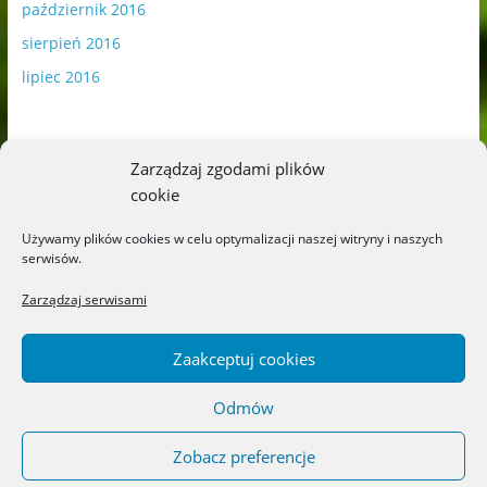
październik 2016
sierpień 2016
lipiec 2016
Zarządzaj zgodami plików
cookie
Publikowane materiały zawierają płatną promocję.
Używamy plików cookies w celu optymalizacji naszej witryny i naszych
serwisów.
Polityka plików cookies
-
Polityka prywatności
Zarządzaj serwisami
Zaakceptuj cookies
Odmów
Copyright © 2026
Blog o książkach dla dzieci i młodzieży –
recenzje i rekomendacje
. All rights reserved.
Zobacz preferencje
Theme: ColorMag by
ThemeGrill
. Powered by
WordPress
.