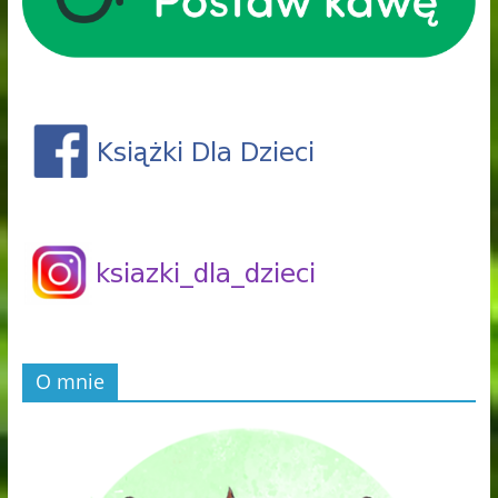
O mnie