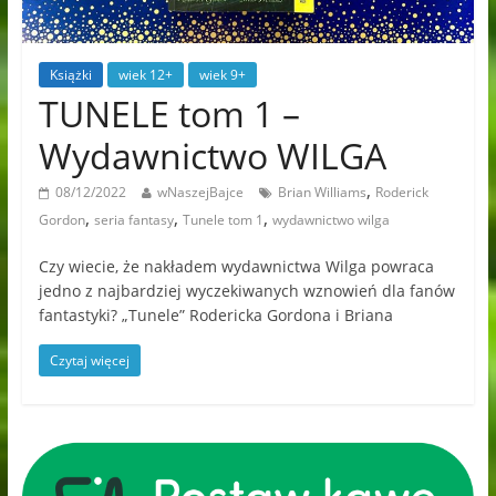
Książki
wiek 12+
wiek 9+
TUNELE tom 1 –
Wydawnictwo WILGA
,
08/12/2022
wNaszejBajce
Brian Williams
Roderick
,
,
,
Gordon
seria fantasy
Tunele tom 1
wydawnictwo wilga
Czy wiecie, że nakładem wydawnictwa Wilga powraca
jedno z najbardziej wyczekiwanych wznowień dla fanów
fantastyki? „Tunele” Rodericka Gordona i Briana
Czytaj więcej