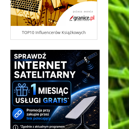
TOP10 Influencerów Książkowych