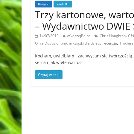
Książki
wiek 0+
Trzy kartonowe, warto
– Wydawnictwo DWIE
,
14/07/2019
wNaszejBajce
Chris Haughton
Cśś
,
,
,
O nie Dudusiu
piękne książki dla dzieci
recenzja
Trochę s
Kocham, uwielbiam i zachwycam się twórczością C
serca i jak wiele wartości
Czytaj więcej