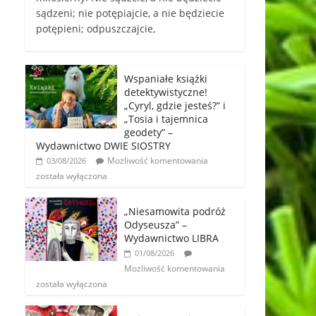
sądzeni; nie potępiajcie, a nie będziecie
potępieni; odpuszczajcie,
Wspaniałe książki
detektywistyczne!
„Cyryl, gdzie jesteś?” i
„Tosia i tajemnica
geodety” –
Wydawnictwo DWIE SIOSTRY
Możliwość komentowania
03/08/2026
została wyłączona
„Niesamowita podróż
Odyseusza” –
Wydawnictwo LIBRA
01/08/2026
Możliwość komentowania
została wyłączona