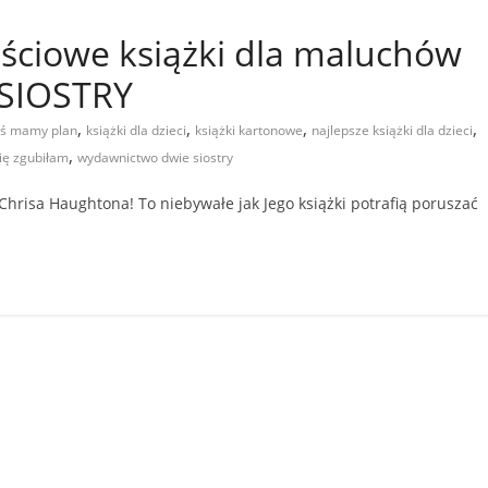
ściowe książki dla maluchów
 SIOSTRY
,
,
,
,
ś mamy plan
książki dla dzieci
książki kartonowe
najlepsze książki dla dzieci
,
ię zgubiłam
wydawnictwo dwie siostry
hrisa Haughtona! To niebywałe jak Jego książki potrafią poruszać