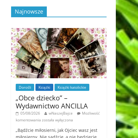
Najnowsze
Dorośli
Książki
Książki katolickie
„Obce dziecko” –
Wydawnictwo ANCILLA
05/08/2026
wNaszejBajce
Możliwość
komentowania
została wyłączona
„Bądźcie miłosierni, jak Ojciec wasz jest
miłosierny. Nie sądźcie, a nie będziecie