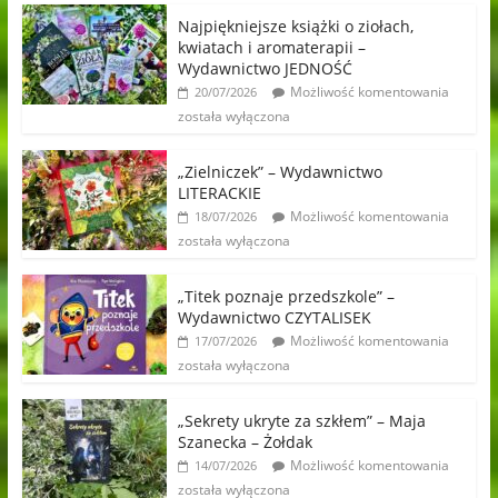
Najpiękniejsze książki o ziołach,
kwiatach i aromaterapii –
Wydawnictwo JEDNOŚĆ
Możliwość komentowania
20/07/2026
została wyłączona
„Zielniczek” – Wydawnictwo
LITERACKIE
Możliwość komentowania
18/07/2026
została wyłączona
„Titek poznaje przedszkole” –
Wydawnictwo CZYTALISEK
Możliwość komentowania
17/07/2026
została wyłączona
„Sekrety ukryte za szkłem” – Maja
Szanecka – Żołdak
Możliwość komentowania
14/07/2026
została wyłączona