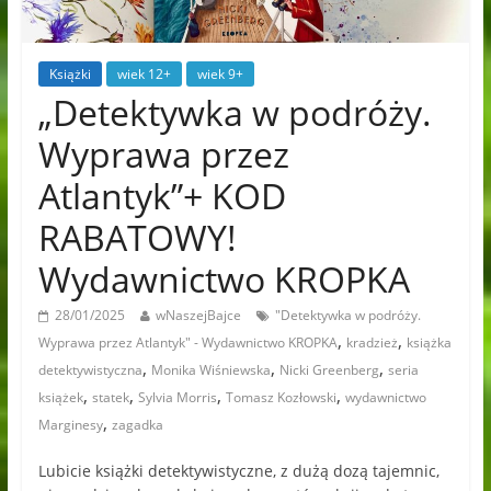
Książki
wiek 12+
wiek 9+
„Detektywka w podróży.
Wyprawa przez
Atlantyk”+ KOD
RABATOWY!
Wydawnictwo KROPKA
28/01/2025
wNaszejBajce
"Detektywka w podróży.
,
,
Wyprawa przez Atlantyk" - Wydawnictwo KROPKA
kradzież
książka
,
,
,
detektywistyczna
Monika Wiśniewska
Nicki Greenberg
seria
,
,
,
,
książek
statek
Sylvia Morris
Tomasz Kozłowski
wydawnictwo
,
Marginesy
zagadka
Lubicie książki detektywistyczne, z dużą dozą tajemnic,