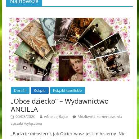
Najnowsze
Dorośli
Książki
Książki katolickie
„Obce dziecko” – Wydawnictwo
ANCILLA
05/08/2026
wNaszejBajce
Możliwość komentowania
została wyłączona
„Bądźcie miłosierni, jak Ojciec wasz jest miłosierny. Nie