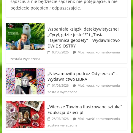
sądźcie, a nie będziecie sądzeni; nie potępiajcie, a nie
będziecie potępieni; odpuszczajcie,
Wspaniałe książki detektywistyczne!
„Cyryl, gdzie jesteś?” i „Tosia
i tajemnica geodety” – Wydawnictwo
DWIE SIOSTRY
Możliwość komentowania
03/08/2026
została wyłączona
„Niesamowita podróż Odyseusza” –
Wydawnictwo LIBRA
Możliwość komentowania
01/08/2026
została wyłączona
„Wiersze Tuwima ilustrowane sztuką”
Edukacja-dzieci.pl
Możliwość komentowania
28/07/2026
została wyłączona