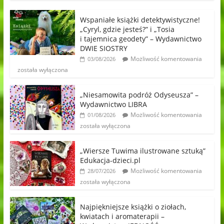
Wspaniałe książki detektywistyczne!
„Cyryl, gdzie jesteś?” i „Tosia
i tajemnica geodety” – Wydawnictwo
DWIE SIOSTRY
Możliwość komentowania
03/08/2026
została wyłączona
„Niesamowita podróż Odyseusza” –
Wydawnictwo LIBRA
Możliwość komentowania
01/08/2026
została wyłączona
„Wiersze Tuwima ilustrowane sztuką”
Edukacja-dzieci.pl
Możliwość komentowania
28/07/2026
została wyłączona
Najpiękniejsze książki o ziołach,
kwiatach i aromaterapii –