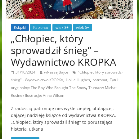
Książki
Patronat
wiek 3+
wiek 6+
„Chłopiec, który
sprowadził śnieg” –
Wydawnictwo KROPKA
31/10/2024
wNaszejBajce
"Chłopiec który sprowadził
,
,
,
śnieg" - Wydawnictwo KROPKA
Hollie Hughes
patronat
Tytuł
,
oryginalny: The Boy Who Brought The Snow
Tłumacz: Michał
Rusinek Ilustracje: Anna Wilson
Z radością patronuję niezwykle ciepłej, otulającej,
dającej nadzieję książce od wydawnictwa KROPKA.
„Chłopiec, który sprowadził śnieg” to poruszająca
historia, utkana