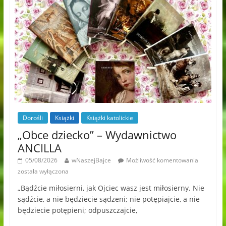
Dorośli
Książki
Książki katolickie
„Obce dziecko” – Wydawnictwo
ANCILLA
05/08/2026
wNaszejBajce
Możliwość komentowania
została wyłączona
„Bądźcie miłosierni, jak Ojciec wasz jest miłosierny. Nie
sądźcie, a nie będziecie sądzeni; nie potępiajcie, a nie
będziecie potępieni; odpuszczajcie,