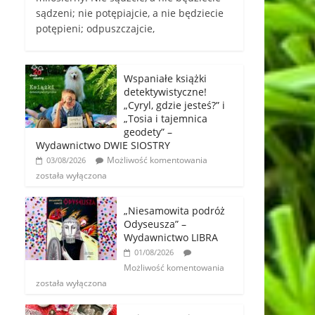
sądzeni; nie potępiajcie, a nie będziecie
potępieni; odpuszczajcie,
Wspaniałe książki
detektywistyczne!
„Cyryl, gdzie jesteś?” i
„Tosia i tajemnica
geodety” –
Wydawnictwo DWIE SIOSTRY
Możliwość komentowania
03/08/2026
została wyłączona
„Niesamowita podróż
Odyseusza” –
Wydawnictwo LIBRA
01/08/2026
Możliwość komentowania
została wyłączona