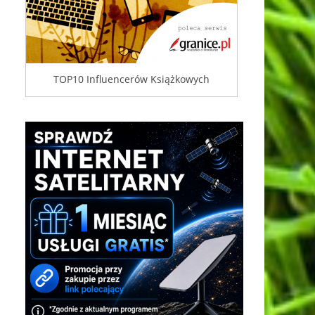
TOP10 Influencerów Książkowych