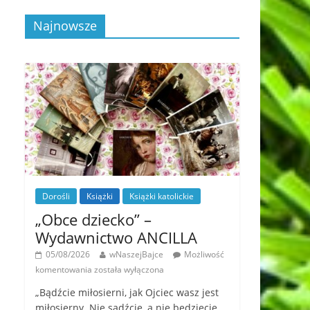
Najnowsze
Dorośli
Książki
Książki katolickie
„Obce dziecko” –
Wydawnictwo ANCILLA
05/08/2026
wNaszejBajce
Możliwość
komentowania
została wyłączona
„Bądźcie miłosierni, jak Ojciec wasz jest
miłosierny. Nie sądźcie, a nie będziecie