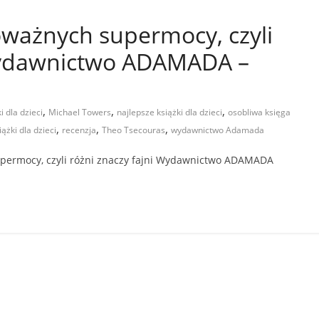
oważnych supermocy, czyli
 Wydawnictwo ADAMADA –
,
,
,
i dla dzieci
Michael Towers
najlepsze książki dla dzieci
osobliwa księga
,
,
,
ążki dla dzieci
recenzja
Theo Tsecouras
wydawnictwo Adamada
permocy, czyli różni znaczy fajni Wydawnictwo ADAMADA