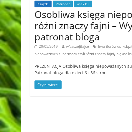
Książki
Patronat
wiek 6+
Osobliwa księga niep
różni znaczy fajni –
patronat bloga
,
20/05/2019
wNaszejBajce
Ewa Borówka
książk
,
niepoważnych supermocy czyli różni znaczy fajni
piękne ksi
PREZENTACJA Osobliwa księga niepoważanych su
Patronat bloga dla dzieci 6+ 36 stron
Czytaj więcej