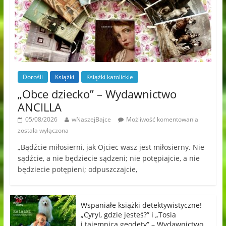
Dorośli
Książki
Książki katolickie
„Obce dziecko” – Wydawnictwo
ANCILLA
05/08/2026
wNaszejBajce
Możliwość komentowania
została wyłączona
„Bądźcie miłosierni, jak Ojciec wasz jest miłosierny. Nie
sądźcie, a nie będziecie sądzeni; nie potępiajcie, a nie
będziecie potępieni; odpuszczajcie,
Wspaniałe książki detektywistyczne!
„Cyryl, gdzie jesteś?” i „Tosia
i tajemnica geodety” – Wydawnictwo