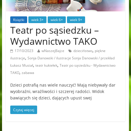
Książki
wiek 3+
wiek 6+
wiek 9+
Teatr po sąsiedzku –
Wydawnictwo TAKO
,
17/10/2023
wNaszejBajce
dzieciństwo
piękne
,
ilustracje
Sonja Danowski / ilustracje Sonja Danowski / przekład
,
,
Łukasz Musiał
teatr kukiełek
Teatr po sąsiedzku - Wydawnictwo
,
TAKO
zabawa
Dzieci potrafią nas wiele nauczyć! Mają niebywały dar
wyobraźni, wrażliwości i szczerej radości. Widok
bawiących się dzieci, dających upust swej
Czytaj więcej