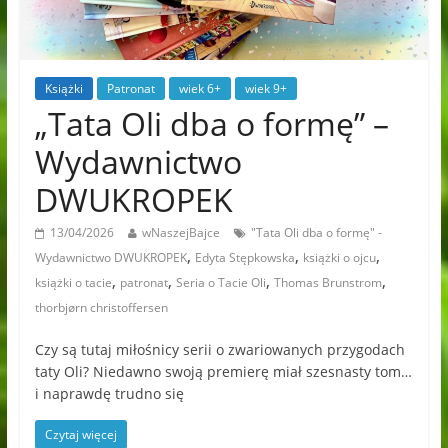
Książki
Patronat
wiek 6+
wiek 9+
„Tata Oli dba o formę” –
Wydawnictwo
DWUKROPEK
13/04/2026
wNaszejBajce
"Tata Oli dba o formę" -
,
,
,
Wydawnictwo DWUKROPEK
Edyta Stępkowska
książki o ojcu
,
,
,
,
książki o tacie
patronat
Seria o Tacie Oli
Thomas Brunstrom
thorbjørn christoffersen
Czy są tutaj miłośnicy serii o zwariowanych przygodach
taty Oli? Niedawno swoją premierę miał szesnasty tom…
i naprawdę trudno się
Czytaj więcej