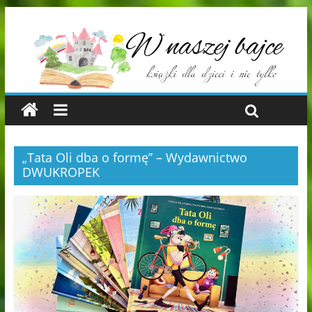
„Tata Oli dba o formę” – Wydawnictwo
DWUKROPEK