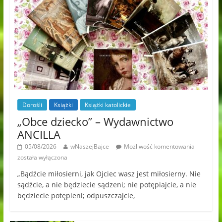
Dorośli
Książki
Książki katolickie
„Obce dziecko” – Wydawnictwo
ANCILLA
05/08/2026
wNaszejBajce
Możliwość komentowania
została wyłączona
„Bądźcie miłosierni, jak Ojciec wasz jest miłosierny. Nie
sądźcie, a nie będziecie sądzeni; nie potępiajcie, a nie
będziecie potępieni; odpuszczajcie,