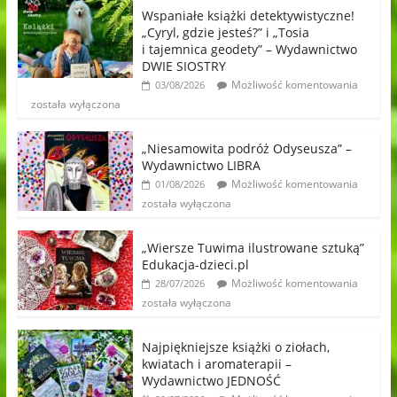
Wspaniałe książki detektywistyczne!
„Cyryl, gdzie jesteś?” i „Tosia
i tajemnica geodety” – Wydawnictwo
DWIE SIOSTRY
Możliwość komentowania
03/08/2026
została wyłączona
„Niesamowita podróż Odyseusza” –
Wydawnictwo LIBRA
Możliwość komentowania
01/08/2026
została wyłączona
„Wiersze Tuwima ilustrowane sztuką”
Edukacja-dzieci.pl
Możliwość komentowania
28/07/2026
została wyłączona
Najpiękniejsze książki o ziołach,
kwiatach i aromaterapii –
Wydawnictwo JEDNOŚĆ