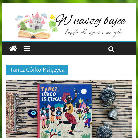
Tańcz Córko Księżyca