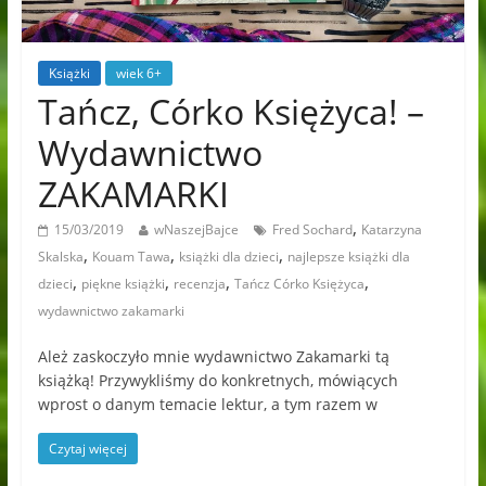
Książki
wiek 6+
Tańcz, Córko Księżyca! –
Wydawnictwo
ZAKAMARKI
,
15/03/2019
wNaszejBajce
Fred Sochard
Katarzyna
,
,
,
Skalska
Kouam Tawa
książki dla dzieci
najlepsze książki dla
,
,
,
,
dzieci
piękne książki
recenzja
Tańcz Córko Księżyca
wydawnictwo zakamarki
Ależ zaskoczyło mnie wydawnictwo Zakamarki tą
książką! Przywykliśmy do konkretnych, mówiących
wprost o danym temacie lektur, a tym razem w
Czytaj więcej