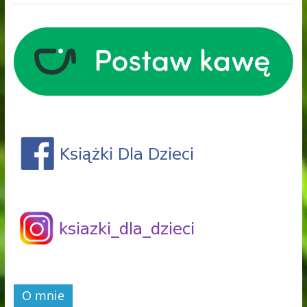
O mnie