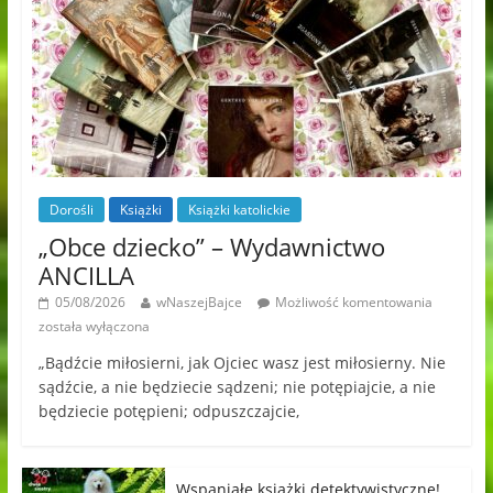
Dorośli
Książki
Książki katolickie
„Obce dziecko” – Wydawnictwo
ANCILLA
05/08/2026
wNaszejBajce
Możliwość komentowania
została wyłączona
„Bądźcie miłosierni, jak Ojciec wasz jest miłosierny. Nie
sądźcie, a nie będziecie sądzeni; nie potępiajcie, a nie
będziecie potępieni; odpuszczajcie,
Wspaniałe książki detektywistyczne!