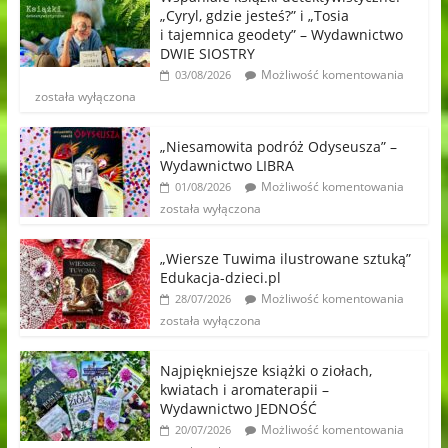
„Cyryl, gdzie jesteś?” i „Tosia
i tajemnica geodety” – Wydawnictwo
DWIE SIOSTRY
Możliwość komentowania
03/08/2026
została wyłączona
„Niesamowita podróż Odyseusza” –
Wydawnictwo LIBRA
Możliwość komentowania
01/08/2026
została wyłączona
„Wiersze Tuwima ilustrowane sztuką”
Edukacja-dzieci.pl
Możliwość komentowania
28/07/2026
została wyłączona
Najpiękniejsze książki o ziołach,
kwiatach i aromaterapii –
Wydawnictwo JEDNOŚĆ
Możliwość komentowania
20/07/2026