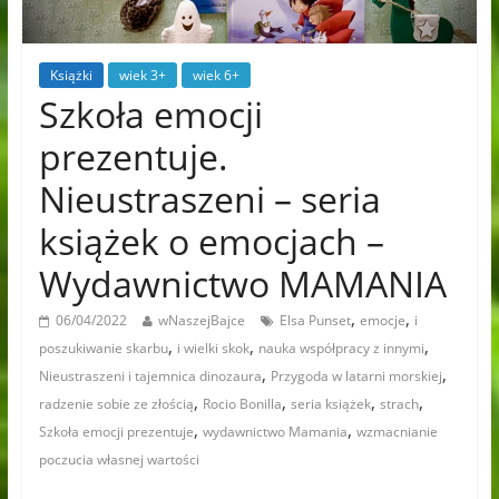
Książki
wiek 3+
wiek 6+
Szkoła emocji
prezentuje.
Nieustraszeni – seria
książek o emocjach –
Wydawnictwo MAMANIA
,
,
06/04/2022
wNaszejBajce
Elsa Punset
emocje
i
,
,
,
poszukiwanie skarbu
i wielki skok
nauka współpracy z innymi
,
,
Nieustraszeni i tajemnica dinozaura
Przygoda w latarni morskiej
,
,
,
,
radzenie sobie ze złością
Rocio Bonilla
seria książek
strach
,
,
Szkoła emocji prezentuje
wydawnictwo Mamania
wzmacnianie
poczucia własnej wartości