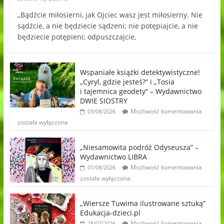
„Bądźcie miłosierni, jak Ojciec wasz jest miłosierny. Nie
sądźcie, a nie będziecie sądzeni; nie potępiajcie, a nie
będziecie potępieni; odpuszczajcie,
Wspaniałe książki detektywistyczne!
„Cyryl, gdzie jesteś?” i „Tosia
i tajemnica geodety” – Wydawnictwo
DWIE SIOSTRY
Możliwość komentowania
03/08/2026
została wyłączona
„Niesamowita podróż Odyseusza” –
Wydawnictwo LIBRA
Możliwość komentowania
01/08/2026
została wyłączona
„Wiersze Tuwima ilustrowane sztuką”
Edukacja-dzieci.pl
Możliwość komentowania
28/07/2026