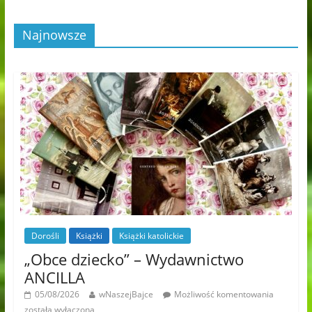
Najnowsze
Dorośli
Książki
Książki katolickie
„Obce dziecko” – Wydawnictwo
ANCILLA
05/08/2026
wNaszejBajce
Możliwość komentowania
została wyłączona