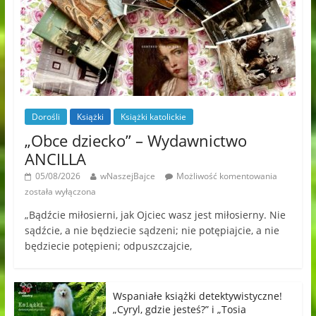
Dorośli
Książki
Książki katolickie
„Obce dziecko” – Wydawnictwo
ANCILLA
05/08/2026
wNaszejBajce
Możliwość komentowania
została wyłączona
„Bądźcie miłosierni, jak Ojciec wasz jest miłosierny. Nie
sądźcie, a nie będziecie sądzeni; nie potępiajcie, a nie
będziecie potępieni; odpuszczajcie,
Wspaniałe książki detektywistyczne!
„Cyryl, gdzie jesteś?” i „Tosia