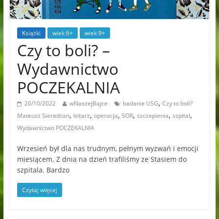
Książki
wiek 6+
wiek 9+
Czy to boli? –
Wydawnictwo
POCZEKALNIA
,
20/10/2022
wNaszejBajce
badanie USG
Czy to boli?
,
,
,
,
,
,
Mateusz Sieradzan
lekarz
operacja
SOR
szczepienia
szpital
Wydawnictwo POCZEKALNIA
Wrzesień był dla nas trudnym, pełnym wyzwań i emocji
miesiącem. Z dnia na dzień trafiliśmy ze Stasiem do
szpitala. Bardzo
Czytaj więcej