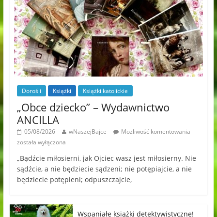
Dorośli
Książki
Książki katolickie
„Obce dziecko” – Wydawnictwo
ANCILLA
05/08/2026
wNaszejBajce
Możliwość komentowania
została wyłączona
„Bądźcie miłosierni, jak Ojciec wasz jest miłosierny. Nie
sądźcie, a nie będziecie sądzeni; nie potępiajcie, a nie
będziecie potępieni; odpuszczajcie,
Wspaniałe książki detektywistyczne!