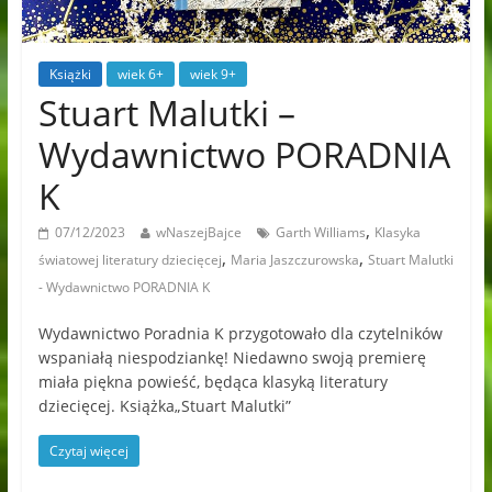
Książki
wiek 6+
wiek 9+
Stuart Malutki –
Wydawnictwo PORADNIA
K
,
07/12/2023
wNaszejBajce
Garth Williams
Klasyka
,
,
światowej literatury dziecięcej
Maria Jaszczurowska
Stuart Malutki
- Wydawnictwo PORADNIA K
Wydawnictwo Poradnia K przygotowało dla czytelników
wspaniałą niespodziankę! Niedawno swoją premierę
miała piękna powieść, będąca klasyką literatury
dziecięcej. Książka„Stuart Malutki”
Czytaj więcej