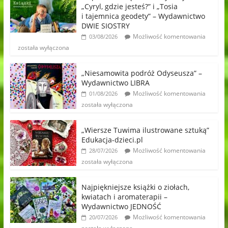
„Cyryl, gdzie jesteś?” i „Tosia
i tajemnica geodety” – Wydawnictwo
DWIE SIOSTRY
Możliwość komentowania
03/08/2026
została wyłączona
„Niesamowita podróż Odyseusza” –
Wydawnictwo LIBRA
Możliwość komentowania
01/08/2026
została wyłączona
„Wiersze Tuwima ilustrowane sztuką”
Edukacja-dzieci.pl
Możliwość komentowania
28/07/2026
została wyłączona
Najpiękniejsze książki o ziołach,
kwiatach i aromaterapii –
Wydawnictwo JEDNOŚĆ
Możliwość komentowania
20/07/2026