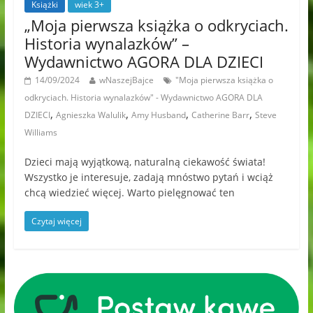
Książki
wiek 3+
„Moja pierwsza książka o odkryciach.
Historia wynalazków” –
Wydawnictwo AGORA DLA DZIECI
14/09/2024
wNaszejBajce
"Moja pierwsza książka o
odkryciach. Historia wynalazków" - Wydawnictwo AGORA DLA
,
,
,
,
DZIECI
Agnieszka Walulik
Amy Husband
Catherine Barr
Steve
Williams
Dzieci mają wyjątkową, naturalną ciekawość świata!
Wszystko je interesuje, zadają mnóstwo pytań i wciąż
chcą wiedzieć więcej. Warto pielęgnować ten
Czytaj więcej