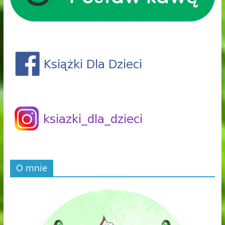
O mnie