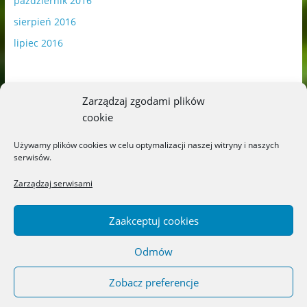
październik 2016
sierpień 2016
lipiec 2016
Zarządzaj zgodami plików
cookie
Publikowane materiały zawierają płatną promocję.
Używamy plików cookies w celu optymalizacji naszej witryny i naszych
serwisów.
Polityka plików cookies
-
Polityka prywatności
Zarządzaj serwisami
Zaakceptuj cookies
Odmów
Copyright © 2026
Blog o książkach dla dzieci i młodzieży –
recenzje i rekomendacje
. All rights reserved.
Zobacz preferencje
Theme: ColorMag by
ThemeGrill
. Powered by
WordPress
.