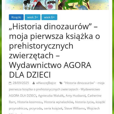
Książki
wiek 3+
wiek 6+
„Historia dinozaurów” –
moja pierwsza książka o
prehistorycznych
zwierzętach –
Wydawnictwo AGORA
DLA DZIECI
28/09/2025
wNaszejBajce
"Historia dinozaurów" - moja
pierwsza książka o prehistorycznych zwierzętach - Wydawnictwo
,
,
,
AGORA DLA DZIECI
Agnieszka Walulik
Amy Husband
Catherine
,
,
,
,
Barr
Historia kosmosu
Historia wynalazków
historia życia
książki
,
,
,
,
przyrodnicze
przyroda
seria książek
Steve Williams
Wojciech