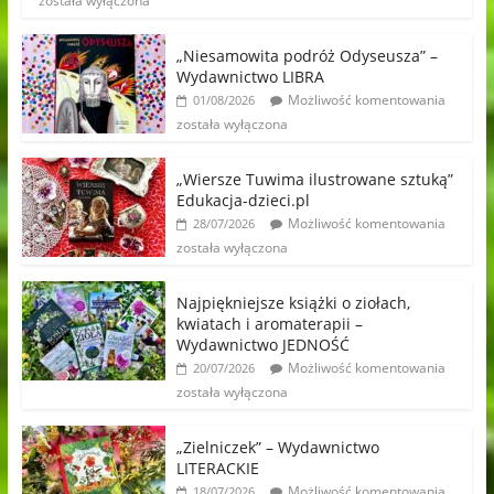
została wyłączona
„Niesamowita podróż Odyseusza” –
Wydawnictwo LIBRA
Możliwość komentowania
01/08/2026
została wyłączona
„Wiersze Tuwima ilustrowane sztuką”
Edukacja-dzieci.pl
Możliwość komentowania
28/07/2026
została wyłączona
Najpiękniejsze książki o ziołach,
kwiatach i aromaterapii –
Wydawnictwo JEDNOŚĆ
Możliwość komentowania
20/07/2026
została wyłączona
„Zielniczek” – Wydawnictwo
LITERACKIE
Możliwość komentowania
18/07/2026