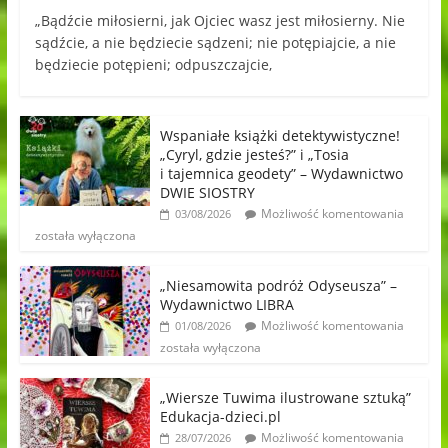
„Bądźcie miłosierni, jak Ojciec wasz jest miłosierny. Nie
sądźcie, a nie będziecie sądzeni; nie potępiajcie, a nie
będziecie potępieni; odpuszczajcie,
Wspaniałe książki detektywistyczne!
„Cyryl, gdzie jesteś?” i „Tosia
i tajemnica geodety” – Wydawnictwo
DWIE SIOSTRY
Możliwość komentowania
03/08/2026
została wyłączona
„Niesamowita podróż Odyseusza” –
Wydawnictwo LIBRA
Możliwość komentowania
01/08/2026
została wyłączona
„Wiersze Tuwima ilustrowane sztuką”
Edukacja-dzieci.pl
Możliwość komentowania
28/07/2026