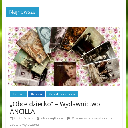
Najnowsze
Dorośli
Książki
Książki katolickie
„Obce dziecko” – Wydawnictwo
ANCILLA
05/08/2026
wNaszejBajce
Możliwość komentowania
została wyłączona