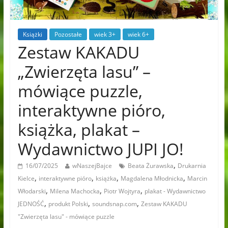
Książki
Pozostałe
wiek 3+
wiek 6+
Zestaw KAKADU
„Zwierzęta lasu” –
mówiące puzzle,
interaktywne pióro,
książka, plakat –
Wydawnictwo JUPI JO!
,
16/07/2025
wNaszejBajce
Beata Żurawska
Drukarnia
,
,
,
,
Kielce
interaktywne pióro
książka
Magdalena Młodnicka
Marcin
,
,
,
Włodarski
Milena Machocka
Piotr Wojtyra
plakat - Wydawnictwo
,
,
,
JEDNOŚĆ
produkt Polski
soundsnap.com
Zestaw KAKADU
"Zwierzęta lasu" - mówiące puzzle