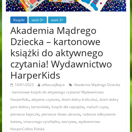
Książki
wiek 0+
wiek 3+
Akademia Mądrego
Dziecka – kartonowe
książki do aktywnego
czytania! Wydawnictwo
HarperKids
16/01/2023
wNaszejBajce
Akademia Mądrego Dziecka
- kartonowe książki do aktywnego czytania! Wydawnictwo
,
,
,
HarperKids
aktywne czytanie
dzień dobry króliczku!
dzień dobry
,
,
,
,
pani doktor
kartonówki
książki dla najnajów
maluch czyta
,
,
pierwsze bajeczki
pierwsze słowa ubrania
radosne odkrywanie
,
,
,
świata
smacznego żyrafiątko
warzywa
wydawnictwo
HarperCollins Polska