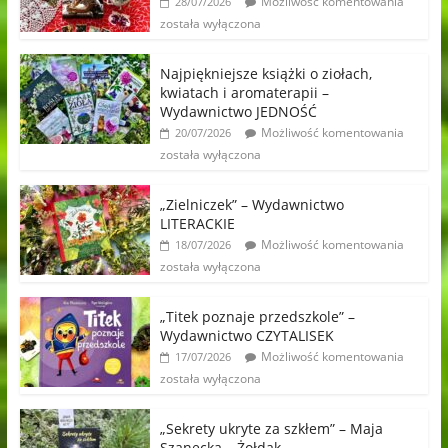
Możliwość komentowania
28/07/2026
została wyłączona
Najpiękniejsze książki o ziołach,
kwiatach i aromaterapii –
Wydawnictwo JEDNOŚĆ
Możliwość komentowania
20/07/2026
została wyłączona
„Zielniczek” – Wydawnictwo
LITERACKIE
Możliwość komentowania
18/07/2026
została wyłączona
„Titek poznaje przedszkole” –
Wydawnictwo CZYTALISEK
Możliwość komentowania
17/07/2026
została wyłączona
„Sekrety ukryte za szkłem” – Maja
Szanecka – Żołdak