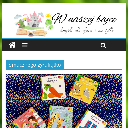
smacznego żyrafiątko