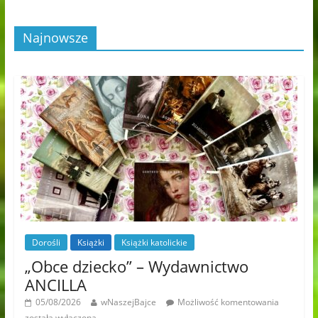
Najnowsze
Dorośli
Książki
Książki katolickie
„Obce dziecko” – Wydawnictwo
ANCILLA
05/08/2026
wNaszejBajce
Możliwość komentowania
została wyłączona