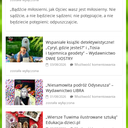
„Bądźcie miłosierni, jak Ojciec wasz jest miłosierny. Nie
sądźcie, a nie będziecie sądzeni; nie potępiajcie, a nie
będziecie potępieni; odpuszczajcie,
Wspaniałe książki detektywistyczne!
„Cyryl, gdzie jesteś?” i „Tosia
i tajemnica geodety” – Wydawnictwo
DWIE SIOSTRY
Możliwość komentowania
03/08/2026
została wyłączona
„Niesamowita podróż Odyseusza” –
Wydawnictwo LIBRA
Możliwość komentowania
01/08/2026
została wyłączona
„Wiersze Tuwima ilustrowane sztuką”
Edukacja-dzieci.pl