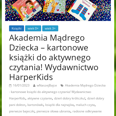
Książki
wiek 0+
wiek 3+
Akademia Mądrego
Dziecka – kartonowe
książki do aktywnego
czytania! Wydawnictwo
HarperKids
16/01/2023
wNaszejBajce
Akademia Mądrego Dziecka
- kartonowe książki do aktywnego czytania! Wydawnictwo
,
,
,
HarperKids
aktywne czytanie
dzień dobry króliczku!
dzień dobry
,
,
,
,
pani doktor
kartonówki
książki dla najnajów
maluch czyta
,
,
pierwsze bajeczki
pierwsze słowa ubrania
radosne odkrywanie