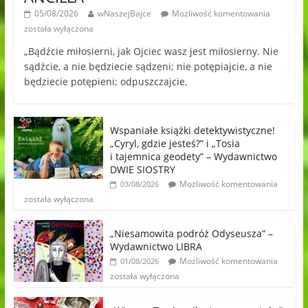
05/08/2026
wNaszejBajce
Możliwość komentowania
została wyłączona
„Bądźcie miłosierni, jak Ojciec wasz jest miłosierny. Nie
sądźcie, a nie będziecie sądzeni; nie potępiajcie, a nie
będziecie potępieni; odpuszczajcie,
Wspaniałe książki detektywistyczne!
„Cyryl, gdzie jesteś?” i „Tosia
i tajemnica geodety” – Wydawnictwo
DWIE SIOSTRY
Możliwość komentowania
03/08/2026
została wyłączona
„Niesamowita podróż Odyseusza” –
Wydawnictwo LIBRA
Możliwość komentowania
01/08/2026
została wyłączona