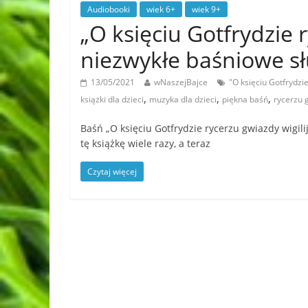
Audiobooki
wiek 6+
wiek 9+
„O księciu Gotfrydzie r
niezwykłe baśniowe s
13/05/2021
wNaszejBajce
"O księciu Gotfrydzi
,
,
,
książki dla dzieci
muzyka dla dzieci
piękna baśń
rycerzu g
Baśń „O księciu Gotfrydzie rycerzu gwiazdy wigi
tę książkę wiele razy, a teraz
Czytaj więcej