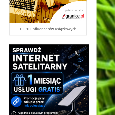
TOP10 Influencerów Książkowych