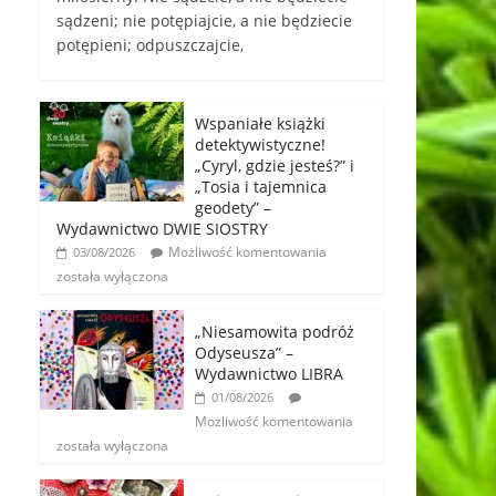
sądzeni; nie potępiajcie, a nie będziecie
potępieni; odpuszczajcie,
Wspaniałe książki
detektywistyczne!
„Cyryl, gdzie jesteś?” i
„Tosia i tajemnica
geodety” –
Wydawnictwo DWIE SIOSTRY
Możliwość komentowania
03/08/2026
została wyłączona
„Niesamowita podróż
Odyseusza” –
Wydawnictwo LIBRA
01/08/2026
Możliwość komentowania
została wyłączona