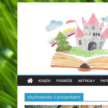
KSIĄŻKI
PODRÓŻE
ARTYKUŁY
PAT
słuchowisko z piosenkami