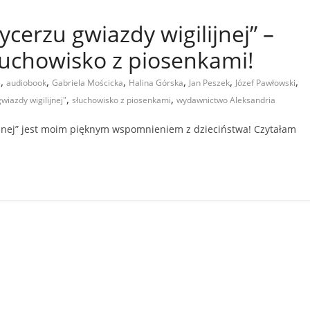
ycerzu gwiazdy wigilijnej” –
łuchowisko z piosenkami!
,
,
,
,
,
,
e
audiobook
Gabriela Mościcka
Halina Górska
Jan Peszek
Józef Pawłowski
,
,
wiazdy wigilijnej"
słuchowisko z piosenkami
wydawnictwo Aleksandria
lijnej” jest moim pięknym wspomnieniem z dzieciństwa! Czytałam