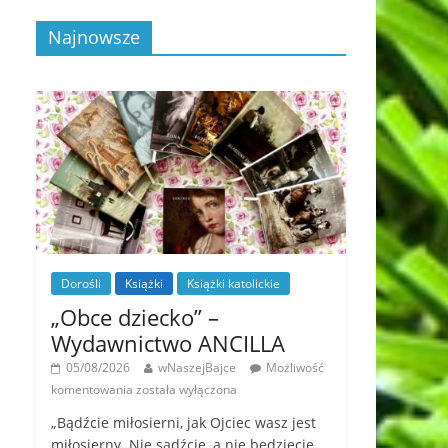
Najnowsze
Dorośli
Książki
Książki katolickie
„Obce dziecko” –
Wydawnictwo ANCILLA
05/08/2026
wNaszejBajce
Możliwość
komentowania
została wyłączona
„Bądźcie miłosierni, jak Ojciec wasz jest
miłosierny. Nie sądźcie, a nie będziecie