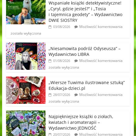
Wspaniałe książki detektywistyczne!
„Cyryl, gdzie jesteś?” i „Tosia
i tajemnica geodety” – Wydawnictwo
DWIE SIOSTRY
Możliwość komentowania
03/08/2026
została wyłączona
„Niesamowita podróż Odyseusza” –
Wydawnictwo LIBRA
Możliwość komentowania
01/08/2026
została wyłączona
„Wiersze Tuwima ilustrowane sztuką”
Edukacja-dzieci.pl
Możliwość komentowania
28/07/2026
została wyłączona
Najpiękniejsze książki o ziołach,
kwiatach i aromaterapii –
Wydawnictwo JEDNOŚĆ
Możliwość komentowania
20/07/2026