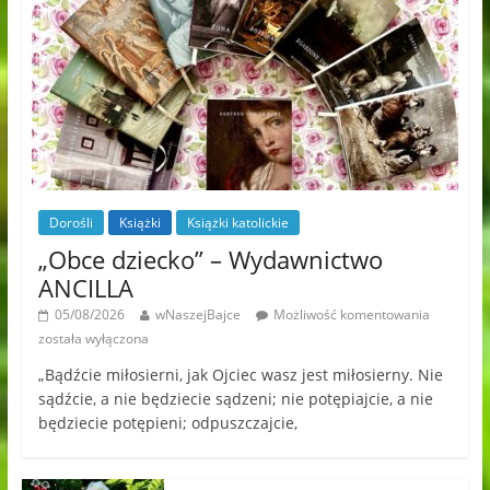
Dorośli
Książki
Książki katolickie
„Obce dziecko” – Wydawnictwo
ANCILLA
05/08/2026
wNaszejBajce
Możliwość komentowania
została wyłączona
„Bądźcie miłosierni, jak Ojciec wasz jest miłosierny. Nie
sądźcie, a nie będziecie sądzeni; nie potępiajcie, a nie
będziecie potępieni; odpuszczajcie,