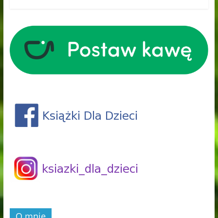
O mnie