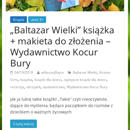
Książki
wiek 3+
„Baltazar Wielki” książka
+ makieta do złożenia –
Wydawnictwo Kocur
Bury
,
04/10/2018
wNaszejBajce
Baltazar Wielki
Kirsten
,
,
,
,
Sims
książka
książki dla dzieci
najlepsze książki dla dzieci
,
,
,
recenzja
skrzypek
wydawnictwo
Wydawnictwo Kocur Bury
Jak ja lubię takie książki! „Takie” czyli nieoczywiste,
dające do myślenia, będące początkiem do rozmów z
dzieckiem o ważnych życiowych
Czytaj więcej