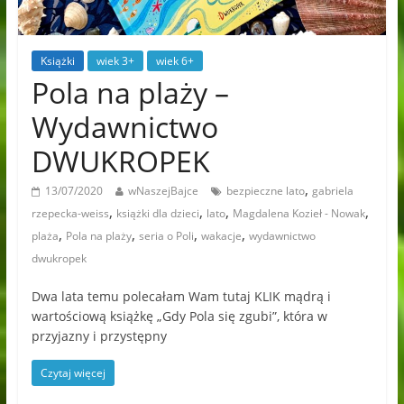
Książki
wiek 3+
wiek 6+
Pola na plaży –
Wydawnictwo
DWUKROPEK
,
13/07/2020
wNaszejBajce
bezpieczne lato
gabriela
,
,
,
,
rzepecka-weiss
książki dla dzieci
lato
Magdalena Kozieł - Nowak
,
,
,
,
plaża
Pola na plaży
seria o Poli
wakacje
wydawnictwo
dwukropek
Dwa lata temu polecałam Wam tutaj KLIK mądrą i
wartościową książkę „Gdy Pola się zgubi”, która w
przyjazny i przystępny
Czytaj więcej