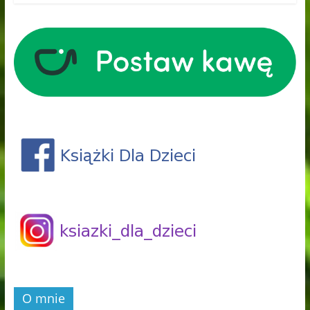
O mnie