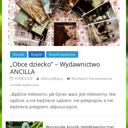
Dorośli
Książki
Książki katolickie
„Obce dziecko” – Wydawnictwo
ANCILLA
05/08/2026
wNaszejBajce
Możliwość komentowania
została wyłączona
„Bądźcie miłosierni, jak Ojciec wasz jest miłosierny. Nie
sądźcie, a nie będziecie sądzeni; nie potępiajcie, a nie
będziecie potępieni; odpuszczajcie,
Wspaniałe książki detektywistyczne!