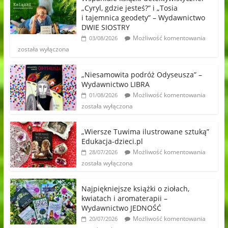
„Cyryl, gdzie jesteś?” i „Tosia
i tajemnica geodety” – Wydawnictwo
DWIE SIOSTRY
Możliwość komentowania
03/08/2026
została wyłączona
„Niesamowita podróż Odyseusza” –
Wydawnictwo LIBRA
Możliwość komentowania
01/08/2026
została wyłączona
„Wiersze Tuwima ilustrowane sztuką”
Edukacja-dzieci.pl
Możliwość komentowania
28/07/2026
została wyłączona
Najpiękniejsze książki o ziołach,
kwiatach i aromaterapii –
Wydawnictwo JEDNOŚĆ
Możliwość komentowania
20/07/2026