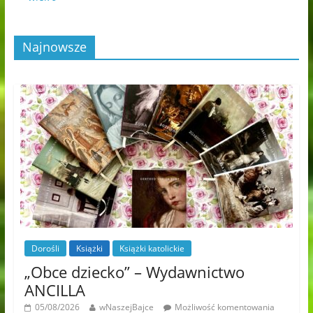
Najnowsze
Dorośli
Książki
Książki katolickie
„Obce dziecko” – Wydawnictwo
ANCILLA
05/08/2026
wNaszejBajce
Możliwość komentowania