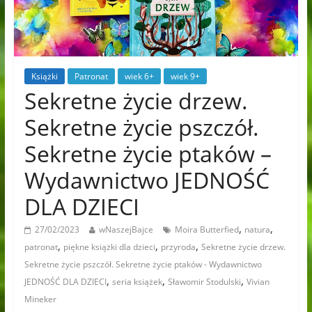
Książki
Patronat
wiek 6+
wiek 9+
Sekretne życie drzew.
Sekretne życie pszczół.
Sekretne życie ptaków –
Wydawnictwo JEDNOŚĆ
DLA DZIECI
,
,
27/02/2023
wNaszejBajce
Moira Butterfied
natura
,
,
,
patronat
piękne książki dla dzieci
przyroda
Sekretne życie drzew.
Sekretne życie pszczół. Sekretne życie ptaków - Wydawnictwo
,
,
,
JEDNOŚĆ DLA DZIECI
seria książek
Sławomir Stodulski
Vivian
Mineker