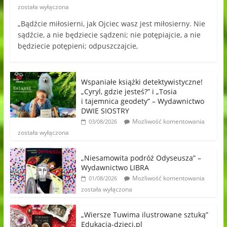
została wyłączona
„Bądźcie miłosierni, jak Ojciec wasz jest miłosierny. Nie
sądźcie, a nie będziecie sądzeni; nie potępiajcie, a nie
będziecie potępieni; odpuszczajcie,
Wspaniałe książki detektywistyczne!
„Cyryl, gdzie jesteś?” i „Tosia
i tajemnica geodety” – Wydawnictwo
DWIE SIOSTRY
Możliwość komentowania
03/08/2026
została wyłączona
„Niesamowita podróż Odyseusza” –
Wydawnictwo LIBRA
Możliwość komentowania
01/08/2026
została wyłączona
„Wiersze Tuwima ilustrowane sztuką”
Edukacja-dzieci.pl