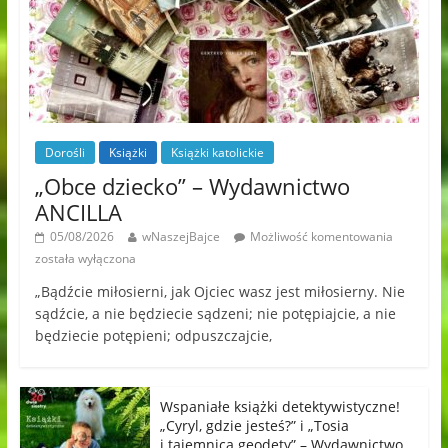
Dorośli
Książki
Książki katolickie
„Obce dziecko” – Wydawnictwo
ANCILLA
05/08/2026
wNaszejBajce
Możliwość komentowania
została wyłączona
„Bądźcie miłosierni, jak Ojciec wasz jest miłosierny. Nie
sądźcie, a nie będziecie sądzeni; nie potępiajcie, a nie
będziecie potępieni; odpuszczajcie,
Wspaniałe książki detektywistyczne!
„Cyryl, gdzie jesteś?” i „Tosia
i tajemnica geodety” – Wydawnictwo