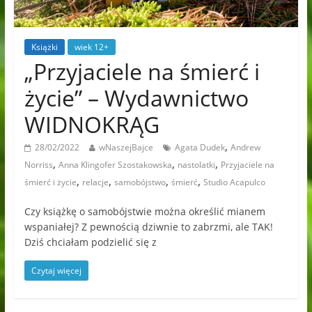
Książki
wiek 12+
„Przyjaciele na śmierć i
życie” – Wydawnictwo
WIDNOKRĄG
,
28/02/2022
wNaszejBajce
Agata Dudek
Andrew
,
,
,
Norriss
Anna Klingofer Szostakowska
nastolatki
Przyjaciele na
,
,
,
,
śmierć i życie
relacje
samobójstwo
śmierć
Studio Acapulco
Czy książkę o samobójstwie można określić mianem
wspaniałej? Z pewnością dziwnie to zabrzmi, ale TAK!
Dziś chciałam podzielić się z
Czytaj więcej