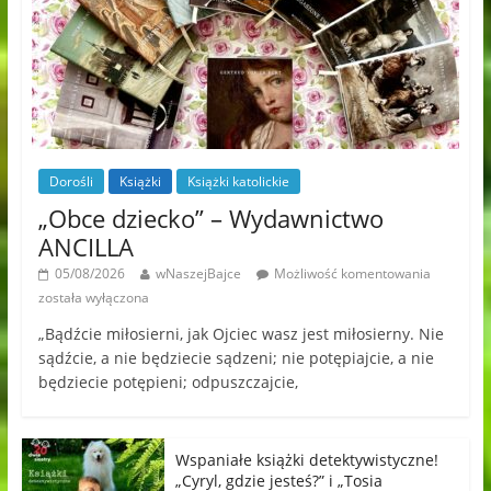
Dorośli
Książki
Książki katolickie
„Obce dziecko” – Wydawnictwo
ANCILLA
05/08/2026
wNaszejBajce
Możliwość komentowania
została wyłączona
„Bądźcie miłosierni, jak Ojciec wasz jest miłosierny. Nie
sądźcie, a nie będziecie sądzeni; nie potępiajcie, a nie
będziecie potępieni; odpuszczajcie,
Wspaniałe książki detektywistyczne!
„Cyryl, gdzie jesteś?” i „Tosia