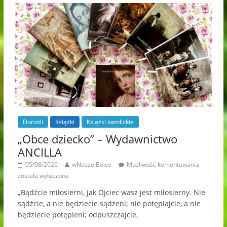
Dorośli
Książki
Książki katolickie
„Obce dziecko” – Wydawnictwo
ANCILLA
05/08/2026
wNaszejBajce
Możliwość komentowania
została wyłączona
„Bądźcie miłosierni, jak Ojciec wasz jest miłosierny. Nie
sądźcie, a nie będziecie sądzeni; nie potępiajcie, a nie
będziecie potępieni; odpuszczajcie,