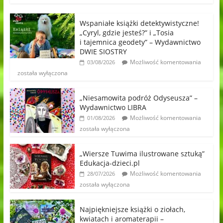
Wspaniałe książki detektywistyczne!
„Cyryl, gdzie jesteś?” i „Tosia
i tajemnica geodety” – Wydawnictwo
DWIE SIOSTRY
Możliwość komentowania
03/08/2026
została wyłączona
„Niesamowita podróż Odyseusza” –
Wydawnictwo LIBRA
Możliwość komentowania
01/08/2026
została wyłączona
„Wiersze Tuwima ilustrowane sztuką”
Edukacja-dzieci.pl
Możliwość komentowania
28/07/2026
została wyłączona
Najpiękniejsze książki o ziołach,
kwiatach i aromaterapii –