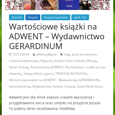
Dorośli
Książki
Książki katolickie
wiek 15+
Wartościowe książki na
ADWENT – Wydawnictwo
GERARDINUM
,
,
03/12/2024
wNaszejBajce
bóg
boże narodzenie
,
,
,
,
Czytania adwentowe
Kapucyn
Ksiądz Antoni Załuski
Maryja
,
,
Ojciec Prokop
Rok kościelny ADWENT
Rozmyślania i modły na czas
,
,
,
Adwentu
Święty Alfons Liguori
TRADYCJA KATOLICKA
,
Wartościowe książki na ADWENT - Wydawnictwo GERARDINUM
,
,
wiara katolicka
Wydawnictwo Świętej Tradycji
Żywot Matki Bożej
Adwent jest dla mnie zawsze czasem wyciszenia i
przygotowania serca oraz umysłu na przyjście Jezusa.
To piękny okres oczekiwania, modlitwy