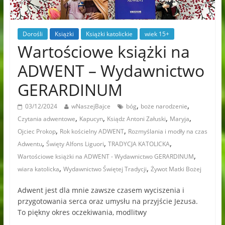
Dorośli
Książki
Książki katolickie
wiek 15+
Wartościowe książki na
ADWENT – Wydawnictwo
GERARDINUM
,
,
03/12/2024
wNaszejBajce
bóg
boże narodzenie
,
,
,
,
Czytania adwentowe
Kapucyn
Ksiądz Antoni Załuski
Maryja
,
,
Ojciec Prokop
Rok kościelny ADWENT
Rozmyślania i modły na czas
,
,
,
Adwentu
Święty Alfons Liguori
TRADYCJA KATOLICKA
,
Wartościowe książki na ADWENT - Wydawnictwo GERARDINUM
,
,
wiara katolicka
Wydawnictwo Świętej Tradycji
Żywot Matki Bożej
Adwent jest dla mnie zawsze czasem wyciszenia i
przygotowania serca oraz umysłu na przyjście Jezusa.
To piękny okres oczekiwania, modlitwy