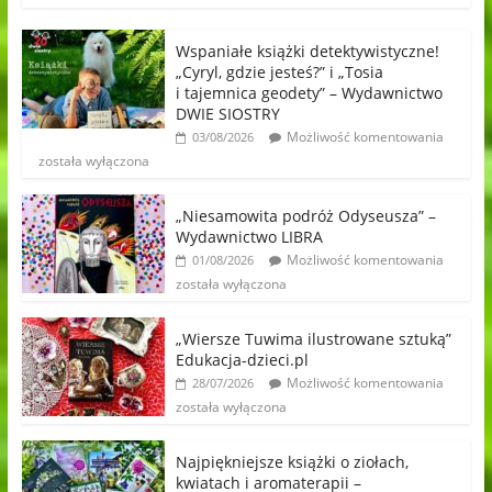
Wspaniałe książki detektywistyczne!
„Cyryl, gdzie jesteś?” i „Tosia
i tajemnica geodety” – Wydawnictwo
DWIE SIOSTRY
Możliwość komentowania
03/08/2026
została wyłączona
„Niesamowita podróż Odyseusza” –
Wydawnictwo LIBRA
Możliwość komentowania
01/08/2026
została wyłączona
„Wiersze Tuwima ilustrowane sztuką”
Edukacja-dzieci.pl
Możliwość komentowania
28/07/2026
została wyłączona
Najpiękniejsze książki o ziołach,
kwiatach i aromaterapii –