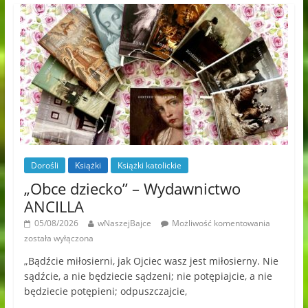
Dorośli
Książki
Książki katolickie
„Obce dziecko” – Wydawnictwo
ANCILLA
05/08/2026
wNaszejBajce
Możliwość komentowania
została wyłączona
„Bądźcie miłosierni, jak Ojciec wasz jest miłosierny. Nie
sądźcie, a nie będziecie sądzeni; nie potępiajcie, a nie
będziecie potępieni; odpuszczajcie,